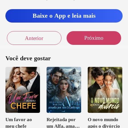
Baixe o App e leia mais
Próximo
Anterior
Você deve gostar
Um favor ao
Rejeitada por
O novo mundo
meu chefe
um Alfa, amada
após o divórcio