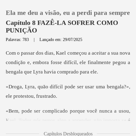
Ela me deu a visão, eu a perdi para sempre
Capítulo 8 FAZÊ-LA SOFRER COMO
PUNIÇÃO
Palavras: 783
|
Lançado em: 29/07/2025
0
nova
Loja
condição e, embora fosse difícil, ele finalme
Histórico
pode ser usar uma bengala?»
Sair
nunca a usou,
Baixar App
Kael. Todos nós temos
Capítulos Desbloqueados