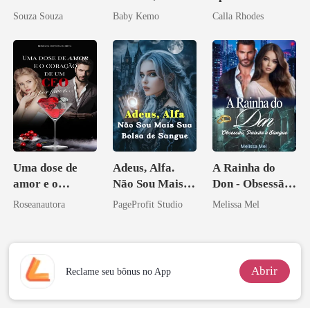
por um
Souza Souza
Baby Kemo
Calla Rhodes
Licantropo
Uma dose de
Adeus, Alfa.
A Rainha do
amor e o
Não Sou Mais
Don - Obsessão,
coração de um
Sua Bolsa de
Paixão e Sangue
Roseanautora
PageProfit Studio
Melissa Mel
CEO, por favor
Sangue
Abrir
Reclame seu bônus no App