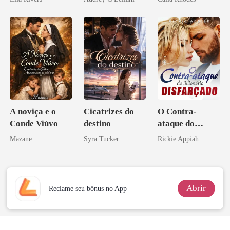
A noviça e o
Cicatrizes do
O Contra-
Conde Viúvo
destino
ataque do
Bilionário
Mazane
Syra Tucker
Rickie Appiah
Disfarçado
Abrir
Reclame seu bônus no App