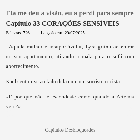
Ela me deu a visão, eu a perdi para sempre
Capítulo 33 CORAÇÕES SENSÍVEIS
Palavras: 726
|
Lançado em: 29/07/2025
0
itou ao entrar
no seu apartamento, atira
Loja
lado dela com um
Histórico
scondeste como quan
Sair
Baixar App
, Lyra bufou, ainda agitada,
Capítulos Desbloqueados