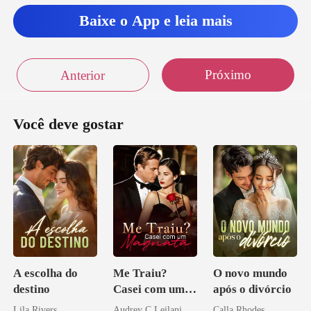
estás te
Baixe o App e leia mais
Próximo
Anterior
Você deve gostar
A escolha do
Me Traiu?
O novo mundo
destino
Casei com um
após o divórcio
Magnata
Lila Rivers
Audrey C Leilani
Calla Rhodes