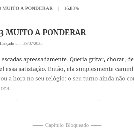
 13 MUITO A PONDERAR
|
16.88%
 13 MUITO A PONDERAR
Lançado em: 29/07/2025
ael essa satisfação. Então, ela simplesmente camin
u-se no meio-fio, tentando s
—— Capítulo Bloqueado ——