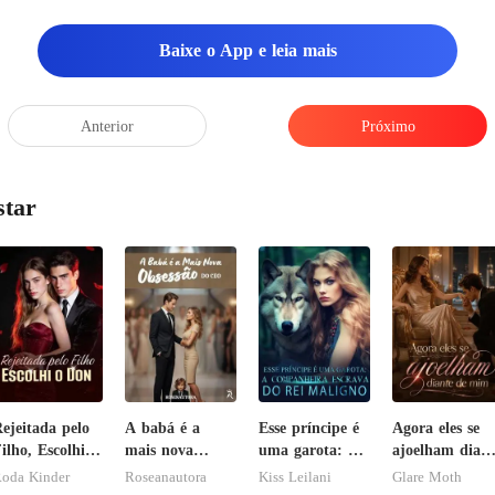
Baixe o App e leia mais
Anterior
Próximo
star
ejeitada pelo
A babá é a
Esse príncipe é
Agora eles se
ilho, Escolhi o
mais nova
uma garota: A
ajoelham diant
Don
obsessão do
companheira
de mim
oda Kinder
Roseanautora
Kiss Leilani
Glare Moth
CEO
escrava do rei