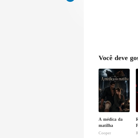
Você deve go
A médica da
R
matilha
F
Cooper
R