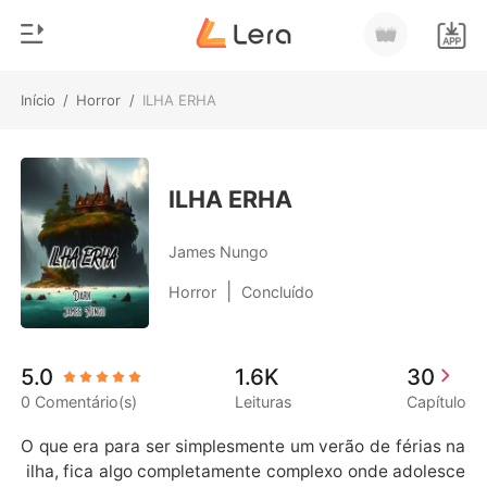
Início
/
Horror
/
ILHA ERHA
0
Início
Loja
Gênero
ILHA ERHA
Moderno
Histórico
James Nungo
Lobisomem
|
Horror
Concluído
Sair
Contos
Romance
Baixar App
5.0
1.6K
30
Bilionários
0 Comentário(s)
Leituras
Capítulo
Ranking
O que era para ser simplesmente um verão de férias na
 ilha, fica algo completamente complexo onde adolesce