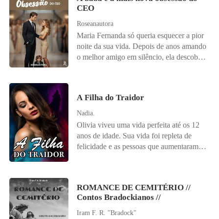
Angelina havia sido treinada para destruí-
CEO
um contrato de servidão disfarçado de
lo. Obrigados a dividir o mesmo teto, eles
emprego. Como babá de Luca, ela deve
transformam ódio em desejo,
Roseanautora
viver na mansão do homem que tem
desconfiança em obsessão e vingança em
Maria Fernanda só queria esquecer a pior
todos os motivos para odiá-la. O que
uma aliança perigosa. Ela deveria ser sua
noite da sua vida. Depois de anos amando
começou como um contrato assinado sob
ruína. Ele decidiu torná-la sua rainha.
o melhor amigo em silêncio, ela descobre
pressão, torna-se uma teia perigosa.
Mas quando a verdade vier à tona, apenas
- em público - que o pedido de casamento
Enquanto o pequeno Luca se agarra a
um dos dois sairá desse casamento com o
não era para ela. Ferida, furiosa e
Emma como se reconhecesse nela a cura
coração intacto.
decidida a virar a página, aceita ir para
para seu silêncio, Damien se vê dividido.
A Filha do Traidor
uma boate de elite e acaba vivendo uma
Ele a deseja com uma intensidade que
noite intensa com um homem misterioso...
Nadia.
desafia sua lógica, sem saber que ela é a
que ela nunca mais deveria ver. Ou pelo
Olivia viveu uma vida perfeita até os 12
face do seu maior rancor. Entre cláusulas
menos era o plano. Enzo é CEO,
anos de idade. Sua vida foi repleta de
contratuais, culpas divididas e uma
poderoso, desconfiado e acorda no
felicidade e as pessoas que aumentaram
atração proibida, o passado começa a
hospital no dia seguinte convencido de
ainda mais sua felicidade foram os filhos
emergir. E quando a verdade vier à tona,
que foi dopado. Sem lembrar do rosto da
do Alfa, que eram trigêmeos não
Damien terá que escolher: Manter o ódio
mulher da boate, mas obcecado por dois
idênticos. Eles prometeram protegê-la e
que o sustenta... Ou aceitar que o amor
detalhes muito específicos - um coração
ROMANCE DE CEMITÉRIO //
oraram à Deusa da Lua para torná-los
pode florescer do mesmo solo onde tudo
Contos Bradockianos //
tatuado no dedo anelar e uma maçã
seus companheiros. Tudo em sua vida
foi destruído.
mordida no lado certo da nádega - ele
parecia estar indo perfeitamente até que
Iram F. R. "Bradock"
passa a procurá-la como quem caça uma