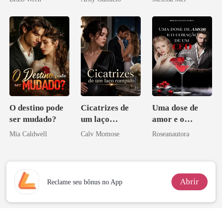
O destino pode
Cicatrizes de
Uma dose de
ser mudado?
um laço
amor e o
rompido
coração de um
Mia Caldwell
Calv Momose
Roseanautora
CEO, por favor
Abrir
Reclame seu bônus no App