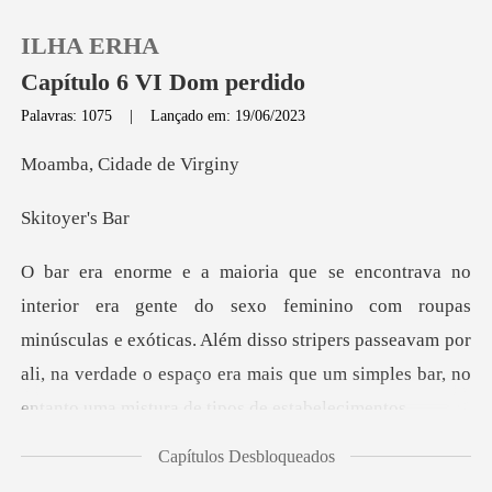
ILHA ERHA
Capítulo 6 VI Dom perdido
Palavras: 1075
|
Lançado em: 19/06/2023
0
Cidade d
oyer
Loja
Histórico
com roupas
minúsculas e exóticas. Além disso stripers passeavam por
Sair
ali, na verdade o
Baixar App
Capítulos Desbloqueados
magro sentado n