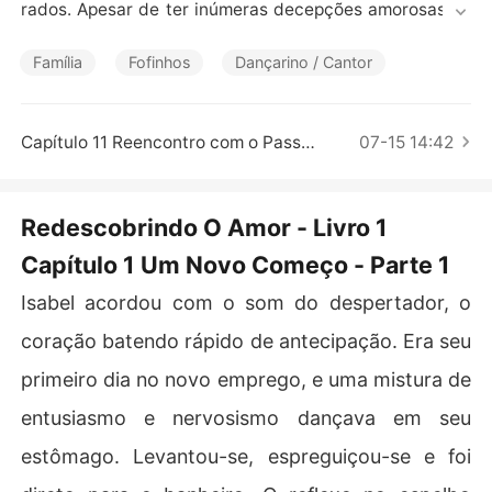
Contos Curtos
rados. Apesar de ter inúmeras decepções amorosas, el
a nunca perde a esperança de encontrar o verdadeiro a
mor. Em uma reviravolta do destino, Isabel descobre qu
Família
Fofinhos
Dançarino / Cantor
e o amor de sua vida é, na verdade, o primeiro homem q
ue ela desprezou quando era mais jovem. Esta é uma na
rrativa longa e complexa, repleta de personagens intere
Capítulo 11 Reencontro com o Passado - Parte 3
07-15 14:42
ssantes e vários plot twists que mantêm o leitor intriga
do ao longo de 120 capítulos.
Redescobrindo O Amor - Livro 1
Capítulo 1 Um Novo Começo - Parte 1
Isabel acordou com o som do despertador, o
coração batendo rápido de antecipação. Era seu
primeiro dia no novo emprego, e uma mistura de
entusiasmo e nervosismo dançava em seu
estômago. Levantou-se, espreguiçou-se e foi