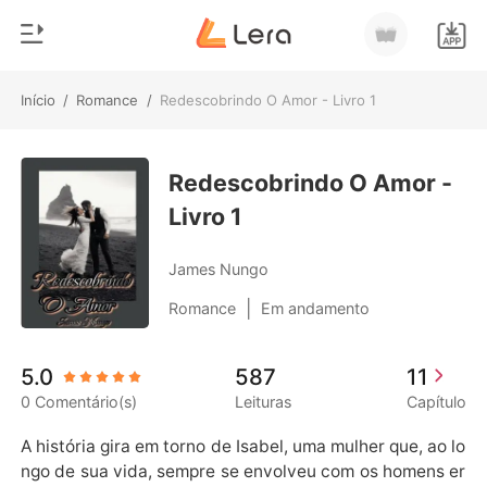
Início
/
Romance
/
Redescobrindo O Amor - Livro 1
0
Início
Loja
Redescobrindo O Amor -
Gênero
Livro 1
Moderno
Histórico
Lobisomem
James Nungo
Sair
Contos
|
Romance
Em andamento
Romance
Baixar App
5.0
587
11
Bilionários
0 Comentário(s)
Leituras
Capítulo
Ranking
A história gira em torno de Isabel, uma mulher que, ao lo
ngo de sua vida, sempre se envolveu com os homens er