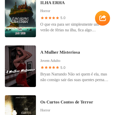
ILHA ERHA
Horror
5.0
O que era para ser simplesmente um
verão de férias na ilha, fica algo
completamente complexo onde
adolescentes estão em busca de lazer. A
Ilha ERHA esconde fatos que
A Mulher Misteriosa
incomodam a qualquer um além de causar
uma grande curiosidade. AUTORES:
Jovem Adulto
MÉRITO DARK & JAMES NUNGO
5.0
Bryan Narrando Não sei quem é ela, mas
não consigo sair das suas quentes pernas.
Me sinto dominado completamente e a
sua respiração no meu pescoço nos
caminhos da nuca me arrepia a cada
Os Curtos Contos de Terror
segundo. Ela não tira a sua máscara de
jeito nenhum, mesmo que eu queira
Horror
aproveitar o momento quente e excitante