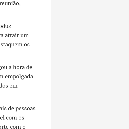
a atrair um
ém empolgada.
vel com os