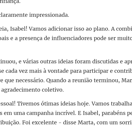
laramente i
no. A comb
oais e a presença de
se cada vez mais à vontade para participar e contrib
e que n
 em uma campanha incrível. E Isabel, parabéns pe