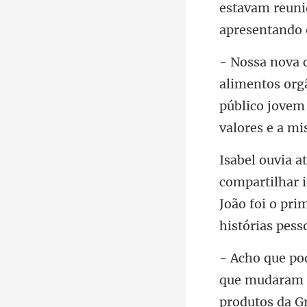
estavam reuni
público jovem 
João foi o prim
udaram 
produtos da G