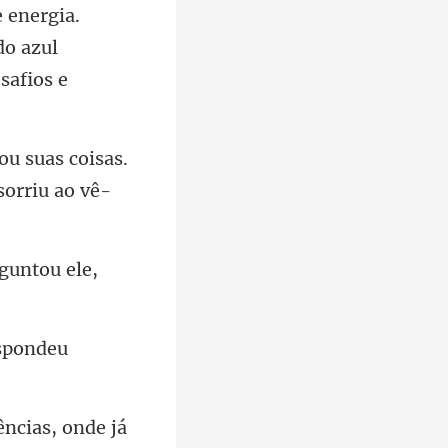
 energia.
do
ou suas coisas.
espon
as, onde já