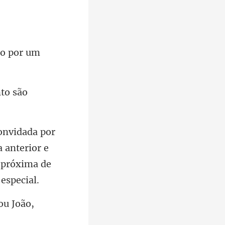
do por um
nto são
 anterior e