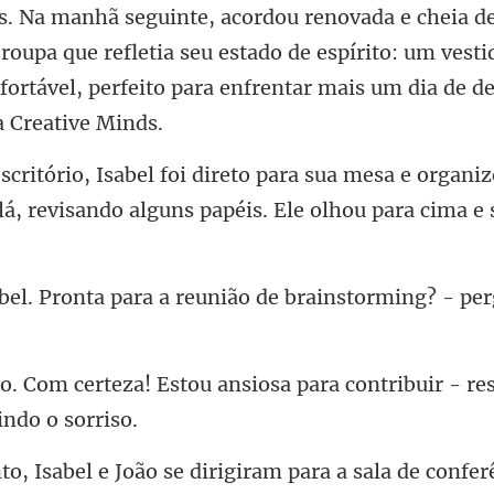
inte, acordou renovada e cheia de
oupa que refletia seu estado de espírito: um vesti
sa e organiz
lá, revisan
ra a reunião de brainstormin
u ansiosa para contribuir - r