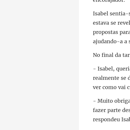
e
propostas par
ente se 
v
fazer parte de