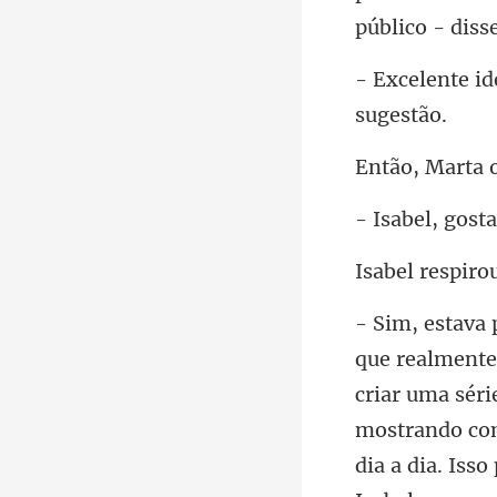
ta 
ro
criar uma séri
mostrando com