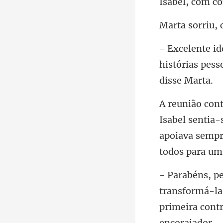
c
histórias pess
a-
apoiava sempr
ansformá-las
prime