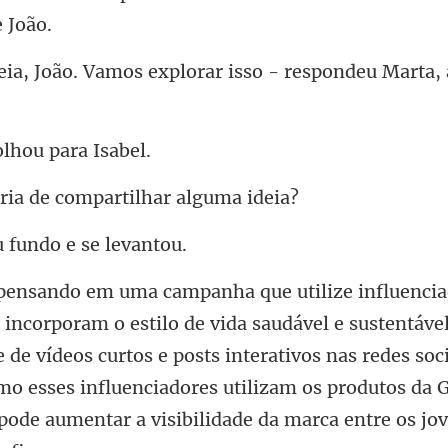
os explorar isso - respondeu
olhou p
ia de compartilh
u fundo e
entáve
e de vídeos curtos e posts interativos nas redes soci
o esses influenciadores util