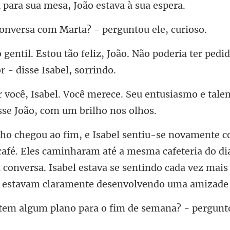
sua mesa, João es
sa com Marta? - per
z, João. Não poderia ter pedi
ce. Seu entusiasmo e tale
s caminharam até a mesma cafeteria do dia
conversa. Isabel estava se sent
ano para o fim de semana? -