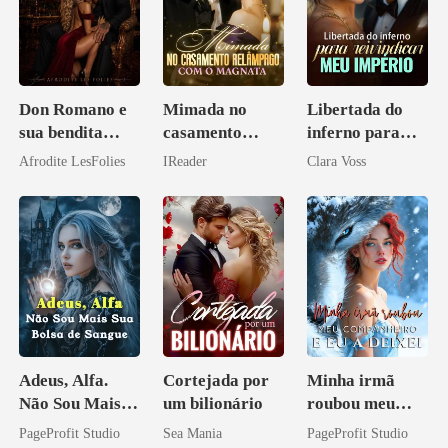
Don Romano e
Mimada no
Libertada do
sua bendita
casamento
inferno para
ruína
relâmpago com
reivindicar meu
Afrodite LesFolies
IReader
Clara Voss
o magnata
império
Adeus, Alfa.
Cortejada por
Minha irmã
Não Sou Mais
um bilionário
roubou meu
Sua Bolsa de
companheiro e
PageProfit Studio
Sea Mania
PageProfit Studio