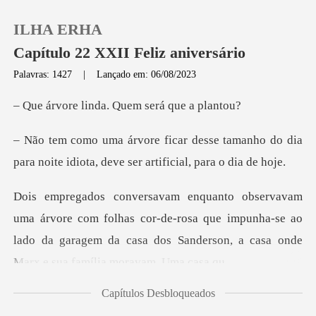
ILHA ERHA
Capítulo 22 XXII Feliz aniversário
Palavras: 1427
|
Lançado em: 06/08/2023
0
inda. Quem ser
tamanho do dia
Loja
para noite idiota, de
Histórico
folhas cor-de-rosa que impunha-se ao
Sair
lado da garagem da casa do
Baixar App
Capítulos Desbloqueados