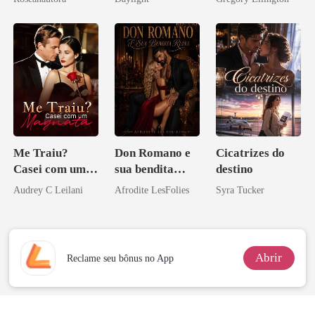
novamente
bilionário
Me Traiu?
Don Romano e
Cicatrizes do
Casei com um
sua bendita
destino
Magnata
ruína
Audrey C Leilani
Afrodite LesFolies
Syra Tucker
Abrir
Reclame seu bônus no App