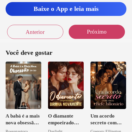
Baixe o App e leia mais
Próximo
Anterior
Você deve gostar
A babá é a mais
O diamante
Um acordo
nova obsessão
empoeirado
secreto com
do CEO
brilha
meu chefe
Roseanautora
Daylight
Gregory Ellington