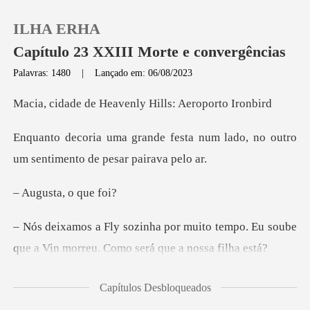
ILHA ERHA
Capítulo 23 XXIII Morte e convergências
Palavras: 1480
|
Lançado em: 06/08/2023
0
Heavenly Hills: A
sta num lado, no outro
Loja
um sent
Histórico
ta, o q
Sair
ito tempo. Eu soube
que a Vin morre
Baixar App
bem, ela é forte e sabe
Capítulos Desbloqueados