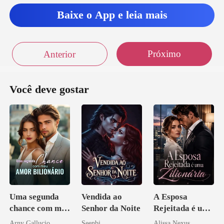
Baixe o App e leia mais
Próximo
Anterior
Você deve gostar
Uma segunda
Vendida ao
A Esposa
chance com meu
Senhor da Noite
Rejeitada é uma
amor bilionário
Zilionária
Arny Gallucio
Seenbi
Alissa Nexus