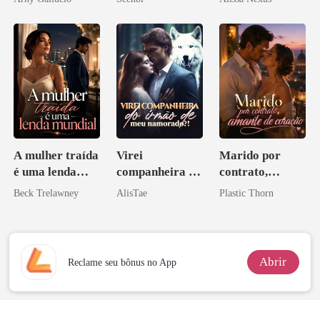
A mulher traída
Virei
Marido por
é uma lenda
companheira do
contrato,
mundial
irmão de meu
amante de
Beck Trelawney
AlisTae
Plastic Thorn
namorado?!
coração
Abrir
Reclame seu bônus no App