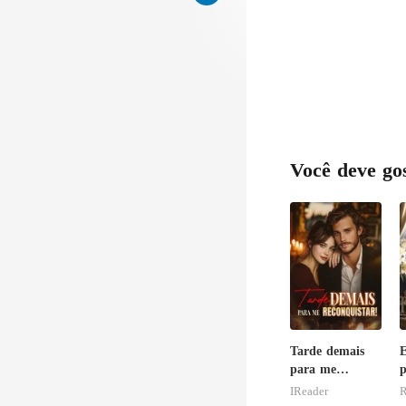
Você deve go
Tarde demais
E
para me
p
reconquistar!
P
IReader
R
p