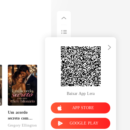
Baixar App Lera
APP STORE
Um acordo
secreto com
GOOGLE PLAY
meu chefe
Gregory Ellington
bilionário