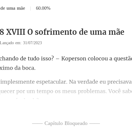
o de uma mãe
|
60.00%
18 XVIII O sofrimento de uma mãe
Lançado em: 31/07/2023
– Koperson colocou a questã
va
quecer por um tempo os meus pro
r isso. O que acha
—— Capítulo Bloqueado ——