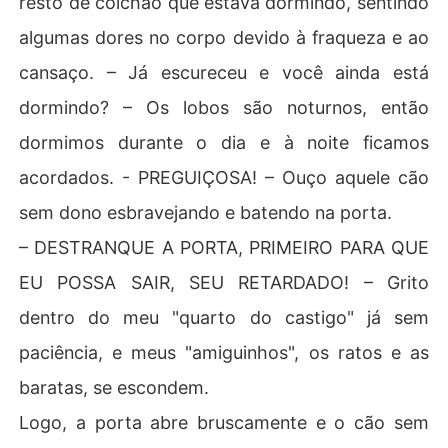
resto de colchão que estava dormindo, sentindo
algumas dores no corpo devido à fraqueza e ao
Alerta de Gatilhos:

cansaço. – Já escureceu e você ainda está
Violência, sexo explícito, lutas sangrentas e mortes.
dormindo? – Os lobos são noturnos, então
dormimos durante o dia e à noite ficamos
acordados. - PREGUIÇOSA! – Ouço aquele cão
sem dono esbravejando e batendo na porta.
– DESTRANQUE A PORTA, PRIMEIRO PARA QUE
EU POSSA SAIR, SEU RETARDADO! – Grito
dentro do meu "quarto do castigo" já sem
paciência, e meus "amiguinhos", os ratos e as
baratas, se escondem.
Logo, a porta abre bruscamente e o cão sem