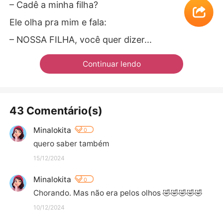
– Cadê a minha filha?
Ele olha pra mim e fala:
– NOSSA FILHA, você quer dizer...
Continuar lendo
43 Comentário(s)
Minalokita
0
quero saber também
15/12/2024
Minalokita
0
Chorando. Mas não era pelos olhos 🤣🤣🤣🤣🤣
10/12/2024