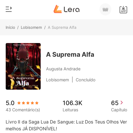
Início
/
Lobisomem
/
A Suprema Alfa
0
Início
Loja
Gênero
A Suprema Alfa
Moderno
Histórico
Augusta Andrade
Lobisomem
|
Lobisomem
Concluído
Sair
Contos
Romance
Baixar App
5.0
106.3K
65
Bilionários
43 Comentário(s)
Leituras
Capítulo
Ranking
Livro II da Saga Lua De Sangue: Luz Dos Teus Olhos Ver
melhos JÁ DISPONÍVEL!
