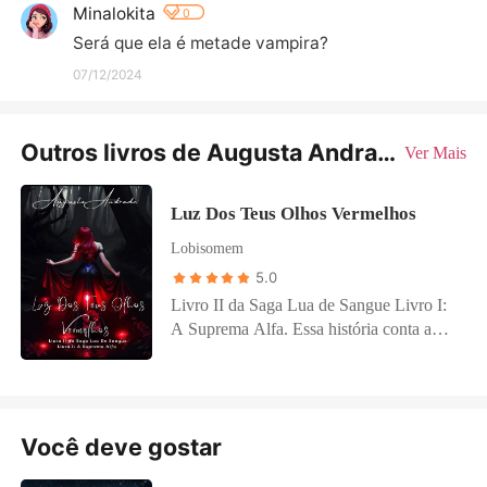
Minalokita
0
Será que ela é metade vampira?
07/12/2024
Outros livros de Augusta Andrade
Ver Mais
Luz Dos Teus Olhos Vermelhos
Lobisomem
5.0
Livro II da Saga Lua de Sangue Livro I:
A Suprema Alfa. Essa história conta a
continuação do final do livro A Suprema
Alfa. . "– Eu, Lúcius Calmon... – Meu
peito doía tanto, fiquei sem ar,
boquiaberto com aquilo, não entendia
Você deve gostar
como o Lúcius poderia me rejeitar
daquela forma, pensei que fosse isso que