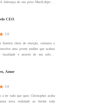
 A liderança do seu povo Muriê,depende
amento arranjado.Essa sucessão de
a,é passada de pai para filho
ito… A tradição é passada, com o
pelo CEO
Kauê fica sem
5.0
 história cheia de emoção, romance e
 envolve uma jovem mulher que acabou
a faculdade e através de seu esforço
o emprego dos sonhos trabalhando como
 executiva do CEO do grupo Hunter uma
es empresas do ramo imobiliário da
ro, Amor
California. O que el
5.0
 a ter tudo que quer, Christopher acaba
numa nova realidade ao herdar toda