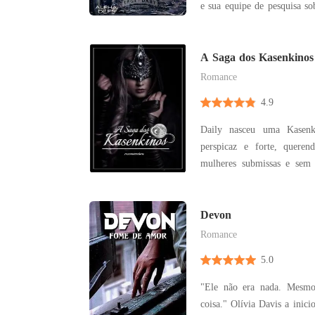
e sua equipe de pesquisa s
Mas após o seu nascimento
seu pai desaparece e sua
grávida e se ver na respon
A Saga dos Kasenkinos
seus d
Romance
4.9
Daily nasceu uma Kasenk
perspicaz e forte, quere
mulheres submissas e sem
seu povo. Despertando o interesse do conselheiro
do líder Kasenkino, Ahua
casamento por seu própr
Devon
idade para ser seu a
Romance
5.0
"Ele não era nada. Mesmo
coisa." Olívia Davis a iniciou sua vida muito tarde,