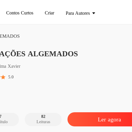
Contos Curtos
Criar
Para Autores
GEMADOS
AÇÕES ALGEMADOS
CORA
Capítul
lma Xavier
CORA
5.0
Capítulo
CORA
Capítul
CORA
Capítulo
7
82
Ler agora
ítulo
Leituras
CORA