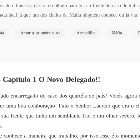
Capítulo
do e honesto, ele foi escolhido para ficar a frente do caso de tráfic
 nada fácil já que um dos chefes da Máfia ninguém conhece ou já viu.
CORA
ria família e a perdido de sua mãe ele foi ao um encontro a cegas até
Capítul
sia
Amor a primeira vista
Armadilha
Máfia
P
tá-la de todas as formas.

CORA
u jeito doce e gentil, sua beleza fazia inveja a qualquer mulher e
Capítul
em a via imaginava que ela era uma mulher indefesa mais o que ningu
 uma das maiores cartel do país, onde era tremida por seus próprios 
aribaldi que começar a persegui-la sem saber sua verdadeira identida
ítulo 1 O Novo Delegado!!
dar de vida com os corações algemados? Ou será que tudo não passa 
gado encarregado do caso dos quartéis do país! Vocês agora 
er uma boa colaboração! Falo o Senhor Laercio que era o ch
ua frente que tinha um semblante frio e um olhar severo, t
i.
e conhece a maneira que trabalho, por isso esse é o moment