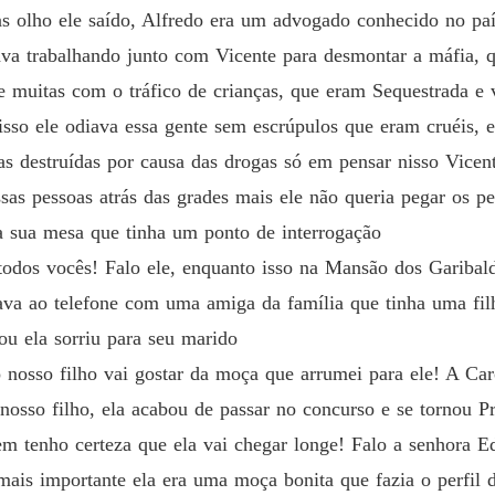
as olho ele saído, Alfredo era um advogado conhecido no p
ava trabalhando junto com Vicente para desmontar a máfia, 
 muitas com o tráfico de crianças, que eram Sequestrada e 
isso ele odiava essa gente sem escrúpulos que eram cruéis, ele
s destruídas por causa das drogas só em pensar nisso Vicente
ssas pessoas atrás das grades mais ele não queria pegar os p
na sua mesa que tinha um ponto de interrogação
 todos vocês! Falo ele, enquanto isso na Mansão dos Garibal
ava ao telefone com uma amiga da família que tinha uma filh
gou ela sorriu para seu marido
o nosso filho vai gostar da moça que arrumei para ele! A Ca
nosso filho, ela acabou de passar no concurso e se tornou 
em tenho certeza que ela vai chegar longe! Falo a senhora E
mais importante ela era uma moça bonita que fazia o perfil d