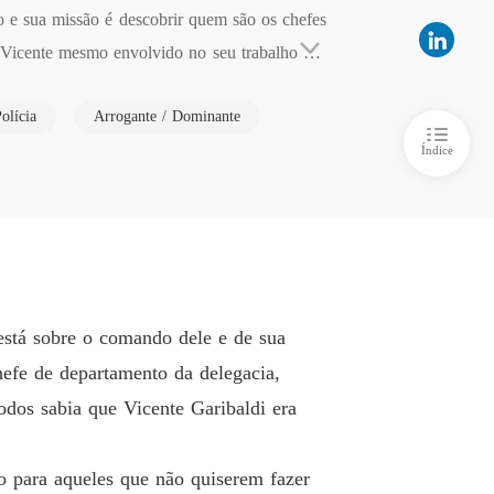
 5 Encontro As Cegas!!!
01/11/2025
o e sua missão é descobrir quem são os chefes  
 Vicente mesmo envolvido no seu trabalho sua 
ÇÕES ALGEMADOS
 que conheceu Geovanna Queiroz  por quem ele 
o 6 Apenas um engano!!!!
01/11/2025
olícia
Arrogante / Dominante
ÇÕES ALGEMADOS
 mexia com os pensamentos dos homens, Ela viv
Índice
o 7 Brincando Com Fogo 🔥
01/11/2025
ém sabia era que por trás de toda doçura e ge
subordinados e mata era sempre um prazer para 
de.

de ilusão?
está sobre o comando dele e de sua
efe de departamento da delegacia,
odos sabia que Vicente Garibaldi era
o para aqueles que não quiserem fazer