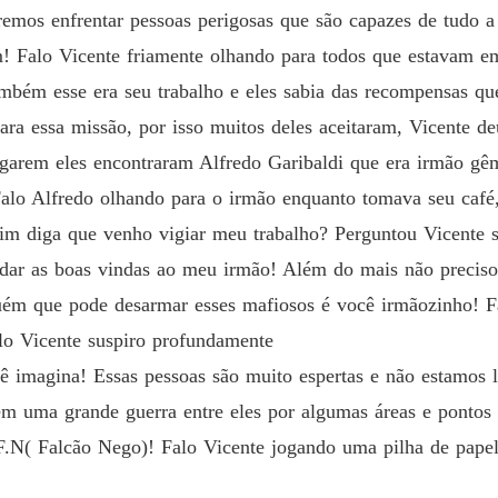
emos enfrentar pessoas perigosas que são capazes de tudo a 
! Falo Vicente friamente olhando para todos que estavam em
ambém esse era seu trabalho e eles sabia das recompensas qu
ara essa missão, por isso muitos deles aceitaram, Vicente de
egarem eles encontraram Alfredo Garibaldi que era irmão gê
lo Alfredo olhando para o irmão enquanto tomava seu café, 
im diga que venho vigiar meu trabalho? Perguntou Vicente s
 dar as boas vindas ao meu irmão! Além do mais não preciso 
ém que pode desarmar esses mafiosos é você irmãozinho! Fa
-lo Vicente suspiro profundamente
cê imagina! Essas pessoas são muito espertas e não estamos
em uma grande guerra entre eles por algumas áreas e pontos 
F.N( Falcão Nego)! Falo Vicente jogando uma pilha de papel