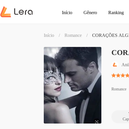
Início
Gênero
Ranking
Início
/
Romance
/
CORAÇÕES AL
COR
Ani
Romance
Cap