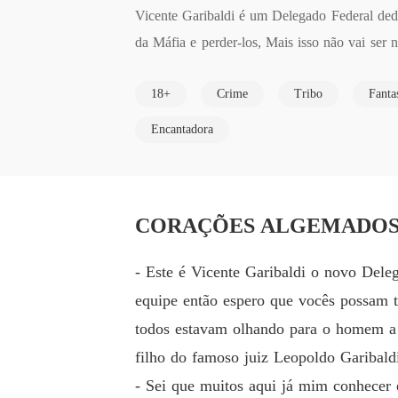
Vicente Garibaldi é um Delegado Federal dedica
da Máfia e perder-los, Mais isso não vai ser
família quer que ele se casar e tem sua próp
18+
Crime
Tribo
Fanta
se apaixonou a primeira vista, e tentou conquis
Geovanna Queiroz mais parecia um anjo com se
Encantadora
ia uma vida discreta mais com muito luxo, qu
ntileza existia uma mulher cruel que chefiava
ela! Até que ela conhece o Delegado Vicente G
CORAÇÕES ALGEMADOS Cap
Será que o amor pode fazer dois inimigos mu
- Este é Vicente Garibaldi o novo Dele
equipe então espero que vocês possam t
todos estavam olhando para o homem a s
filho do famoso juiz Leopoldo Garibald
- Sei que muitos aqui já mim conhecer 