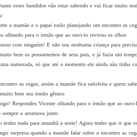
ante esses bandidos vão estar sabendo e vai ficar muito mais
u
orte a mamãe e o papai estão planejando um encontro as ce
o olhando para o irmão que ao ouvi-lo revirou os olhos
misso com ninguém! E não sou nenhuma criança para precisa
muito bem os pensamentos de seus pais, e já fazia um temp
nhuma namorada, só que até o momento ele ainda não tinha c
encontro as cegas, assim a mamãe fica satisfeita e quem sabe
ia muito bem seu irmão gêmeo
omigo! Respondeu Vicente olhando para o irmão que ao ouvi-l
 sempre o arrastava junto
o tenho nada para amanhã a noite! Agora tenho que ir que e
ingir surpresa quando a mamãe falar sobre o encontro as ceg