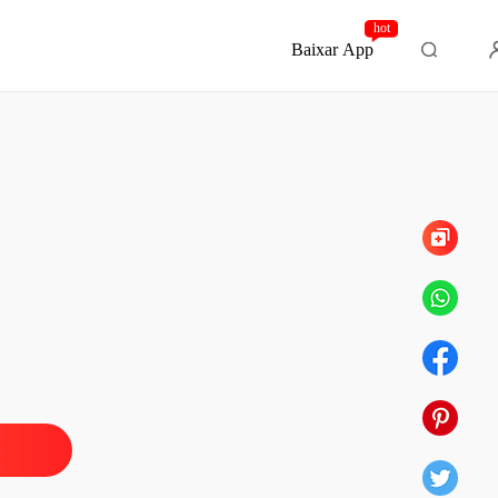
hot
Baixar App
Capítulo 7 Brincando Com Fogo 🔥
ÇÕES ALGEMADOS
o 1 O Novo Delegado!!
01/11/2025
ÇÕES ALGEMADOS
 2 A Beleza de um Anjo!!!
01/11/2025
ÇÕES ALGEMADOS
o 3 Uma Pequena Vingança!!
01/11/2025
ÇÕES ALGEMADOS
 4 Uma Surpresa Bastante Agradável.
01/11/2025
ÇÕES ALGEMADOS