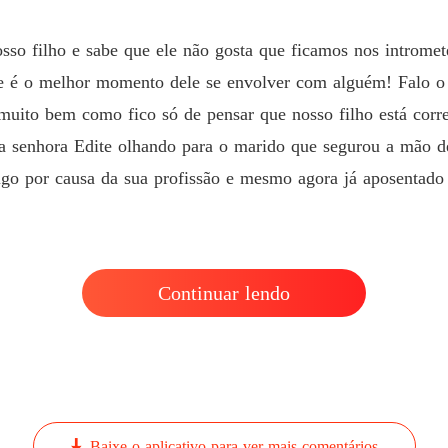
so filho e sabe que ele não gosta que ficamos nos intromet
se é o melhor momento dele se envolver com alguém! Falo o
uito bem como fico só de pensar que nosso filho está corre
 a senhora Edite olhando para o marido que segurou a mão de
igo por causa da sua profissão e mesmo agora já aposentado e
Continuar lendo
Baixe o aplicativo para ver mais comentários.