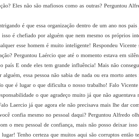
ização? Eles não são mafiosos como as outras? Perguntou Al
trigando é que essa organização dentro de um ano nos pais j
 isso é chefiado por alguém que nem mesmo os próprios int
ualquer esse homem é muito inteligente! Respondeu Vicente 
ação? Perguntou Laércio que até o momento estava em silênc
e o país E onde eles tem grande influência! Mais não conseg
 alguém, essa pessoa não sabia de nada ou era morto ante
o que é lugar o que dificulta o nosso trabalho! Falo Vicente
esponsabilidade o que agradeço muito já que não aguentava 
 Falo Laercio já que agora ele não precisava mais lhe dar co
você confia mesmo no pessoal daqui? Perguntou Alfredo olha
om o meu pessoal de confiança, mais não posso deixar isso c
 lugar! Tenho certeza que muitos aqui são corruptos então 