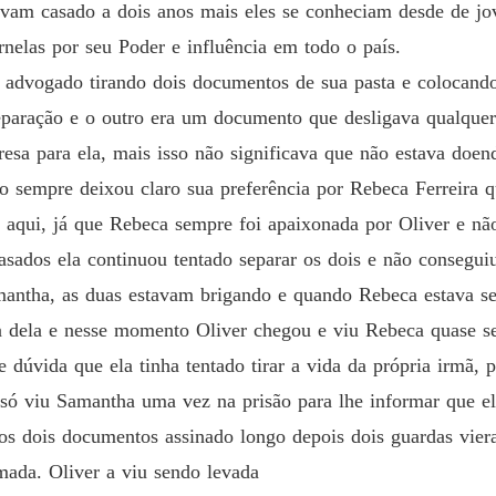
vam casado a dois anos mais eles se conheciam desde de jov
nelas por seu Poder e influência em todo o país.
 advogado tirando dois documentos de sua pasta e colocand
eparação e o outro era um documento que desligava qualquer 
esa para ela, mais isso não significava que não estava doen
vo sempre deixou claro sua preferência por Rebeca Ferreira qu
aqui, já que Rebeca sempre foi apaixonada por Oliver e não
ados ela continuou tentado separar os dois e não conseguiu
mantha, as duas estavam brigando e quando Rebeca estava se
a dela e nesse momento Oliver chegou e viu Rebeca quase 
dúvida que ela tinha tentado tirar a vida da própria irmã, po
 só viu Samantha uma vez na prisão para lhe informar que el
os dois documentos assinado longo depois dois guardas viera
mada. Oliver a viu sendo levada