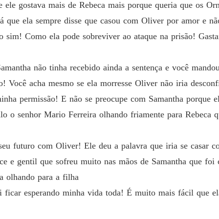
e ele gostava mais de Rebeca mais porque queria que os Or
 já que ela sempre disse que casou com Oliver por amor e nã
so sim! Como ela pode sobreviver ao ataque na prisão! Gast
Samantha não tinha recebido ainda a sentença e você mando
o! Você acha mesmo se ela morresse Oliver não iria desconfia
inha permissão! E não se preocupe com Samantha porque el
lo o senhor Mario Ferreira olhando friamente para Rebeca qu
seu futuro com Oliver! Ele deu a palavra que iria se casar c
ce e gentil que sofreu muito nas mãos de Samantha que foi c
a olhando para a filha
ei ficar esperando minha vida toda! É muito mais fácil que 