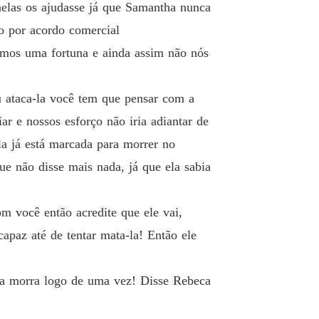
nelas os ajudasse já que Samantha nunca
o por acordo comercial
amos uma fortuna e ainda assim não nós
u ataca-la você tem que pensar com a
r e nossos esforço não iria adiantar de
a já está marcada para morrer no
e não disse mais nada, já que ela sabia
om você então acredite que ele vai,
apaz até de tentar mata-la! Então ele
ela morra logo de uma vez! Disse Rebeca