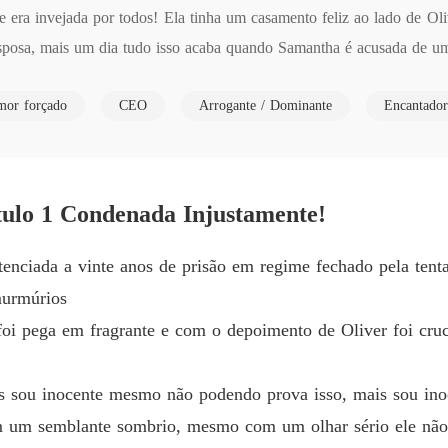
Capítulo
ue era invejada por todos! Ela tinha um casamento feliz ao lado de Ol
 esposa, mais um dia tudo isso acaba quando Samantha é acusada de u
ada por todos.

or forçado
CEO
Arrogante / Dominante
Encantador
 não era mais a mesma e seu único objetivo era fazer todos pagarem p
o 1 Condenada Injustamente!
enciada a vinte anos de prisão em regime fechado pela tenta
murmúrios
oi pega em fragrante e com o depoimento de Oliver foi cruc
is sou inocente mesmo não podendo prova isso, mais sou in
m semblante sombrio, mesmo com um olhar sério ele não de