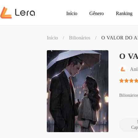
Início
Gênero
Ranking
Início
/
Bilionários
/
O VALOR DO 
O V
Ani
Bilionário
Cap