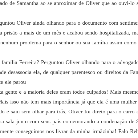
ado de Samantha ao se aproximar de Oliver que ao ouvi-lo se
rguntou Oliver ainda olhando para o documento com sentime
 na prisão a mais de um mês e acabou sendo hospitalizada, ma
r nenhum problema para o senhor ou sua família assim como p
 família Ferreira? Perguntou Oliver olhando para o advogad
 desassocia ela, de qualquer parentesco ou direitos da Famí
te ele parou
ita gente e a maioria deles eram todos culpados! Mais mesm
Mais isso não tem mais importância já que ela é uma mulher
o e saiu sem olhar para trás, Oliver foi direto para o carr
 na sala junto com seus pais comemorando a condenação de
almente conseguimos nos livrar da minha irmãzinha! Falo Reb