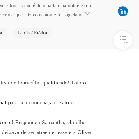
 5 Uma história muito estranha
01/11/2025
iver Ornelas que é de uma família nobre e o m
m crime que não comentou e foi jogada na pris
a
Paixão / Erótica
or tudo que Fizeram com ela!
Índice
tiva de homicídio qualificado! Falo o
ial para sua condenação! Falo o
ocente! Respondeu Samantha, ela olho
ixava de ser atraente, esse era Oliver