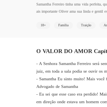
Samantha Ferreiro tinha uma vida perfeita, q
ais importante Oliver ama sua linda e gentil
ão onde passou por um pesadelo e foi abandon
18+
Família
Traição
Am
Três anos depois ela saiu da prisão, mais ela
O VALOR DO AMOR Capítul
- A Senhora Samantha Ferreiro será sent
juiz, em toda a sala podia se ouvir os 
- Samantha Eu sinto muito! Mais você f
Advogado de Samantha
- Eu sei que esse caso era perdido! Ma
em direção onde estava um homem com u