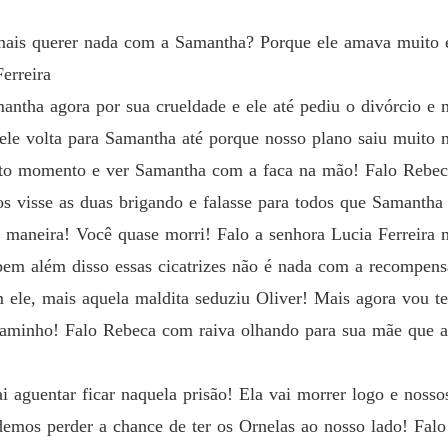
 mais querer nada com a Samantha? Porque ele amava muito e
erreira
mantha agora por sua crueldade e ele até pediu o divórcio e
ele volta para Samantha até porque nosso plano saiu muit
xato momento e ver Samantha com a faca na mão! Falo Rebec
os visse as duas brigando e falasse para todos que Samantha
sa maneira! Você quase morri! Falo a senhora Lucia Ferreira
em além disso essas cicatrizes não é nada com a recompens
ele, mais aquela maldita seduziu Oliver! Mais agora vou te
caminho! Falo Rebeca com raiva olhando para sua mãe que a
 aguentar ficar naquela prisão! Ela vai morrer logo e nosso
emos perder a chance de ter os Ornelas ao nosso lado! Falo