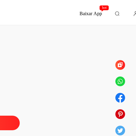
hot
Baixar App
Capítulo 5 Uma história muito estranha
OR DO AMOR
o 1 Condenada Injustamente!
01/11/2025
OR DO AMOR
 2 A Rainha da Prisão
01/11/2025
OR DO AMOR
lo 3 A PROPOSTA DE OLGA
01/11/2025
OR DO AMOR
 4 O Segredo De Olga!!!
01/11/2025
OR DO AMOR