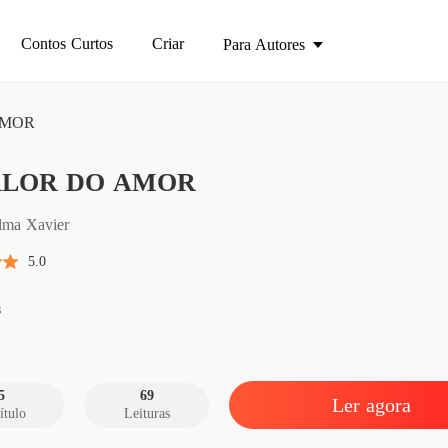
Contos Curtos
Criar
Para Autores
AMOR
ALOR DO AMOR
O VAL
Capítul
lma Xavier
O VAL
5.0
Capítulo
O VAL
s
Capítu
O VAL
Capítulo
5
69
Ler agora
ítulo
Leituras
O VAL