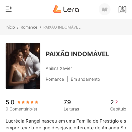
Início
/
Romance
/
PAIXÃO INDOMÁVEL
0
Início
Loja
Gênero
PAIXÃO INDOMÁVEL
Moderno
Histórico
Anilma Xavier
Lobisomem
|
Romance
Em andamento
Sair
Contos
Romance
Baixar App
5.0
79
2
Bilionários
0 Comentário(s)
Leituras
Capítulo
Ranking
Lucrécia Rangel nasceu em uma Família de Prestígio e s
empre teve tudo que desejava, diferente de Amanda So