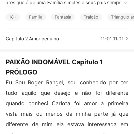
Contos Curtos
ares que é de uma Família simples e seus pais sempre tr
abalhou para os Rangel e tem muito orgulho de sua únic
a filha Amanda que além de ser uma ótima filha é esforç
18+
Família
Fantasia
Traição
Triangulo 
ada e é exatamente por isso que Geovane Borges se ap
aixonou por Amanda assim que a conheceu.

Os dois tem um relacionamento tranquilo mais essa tra
Capítulo 2 Amor genuíno
11-01 11:01
nquilidade está ameaçada com a volta de Lucrécia e se
u interesse por Geovane. 

Será que esse amor é forte suficiente para passar por u
PAIXÃO INDOMÁVEL Capítulo 1
ma prova tão grande?
PRÓLOGO
Eu Sou Roger Rangel, sou conhecido por ter
tudo aquilo que desejo e não foi diferente
quando conheci Carlota foi amor à primeira
vista mais ou menos da minha parte já que
diferente de mim ela estava interessada em