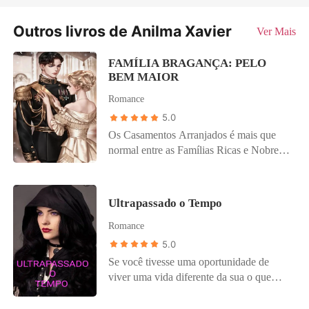
Outros livros de Anilma Xavier
Ver Mais
FAMÍLIA BRAGANÇA: PELO
BEM MAIOR
Romance
5.0
Os Casamentos Arranjados é mais que
normal entre as Famílias Ricas e Nobres,
e não é diferente com os Alcântara e
Bragança que tem um acordo onde seus
filhos casaram, a Família Alcântara. Não
Ultrapassado o Tempo
é segredo para ninguém que Josephine
Romance
Bragança filha mais velha do Duque
George Bragança é noiva do Príncipe
5.0
herdeiro Ezequiel Alcântara que é um
Se você tivesse uma oportunidade de
homem frio que coloca seus deveres de
viver uma vida diferente da sua o que
herdeiros acima de tudo, mais o que
você faria? Julia era uma jovem com uma
ninguém não sabe é que mesmo tendo
vida muito difícil ela foi abandonada pelo