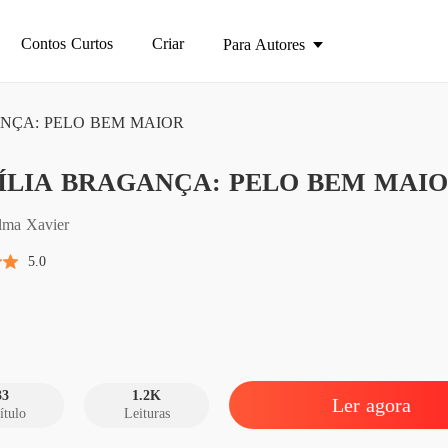
Contos Curtos
Criar
Para Autores
NÇA: PELO BEM MAIOR
FAMÍL
ÍLIA BRAGANÇA: PELO BEM MAI
Capítulo
FAMÍL
lma Xavier
Capítulo
5.0
FAMÍL
Capítul
FAMÍL
Capítul
33
1.2K
Ler agora
ítulo
Leituras
FAMÍL
Capítulo