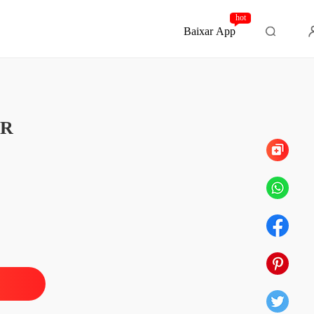
hot
Baixar App
Capítulo 33 Invasão Ao Palácio
IA BRAGANÇA: PELO BEM MAIOR
OR
 1 O reino de Valdoria e seus encantos
01/11/2025
IA BRAGANÇA: PELO BEM MAIOR
 2 Uma proposta real
22/02/2026
IA BRAGANÇA: PELO BEM MAIOR
o 3 Na boca dos amigos e inimigos
22/02/2026
IA BRAGANÇA: PELO BEM MAIOR
o 4 Josephine está mudado
22/02/2026
IA BRAGANÇA: PELO BEM MAIOR
 5 A volta de Pandora
22/02/2026