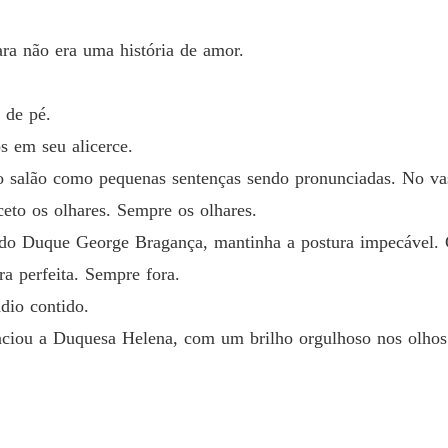
Capítul
ra não era uma história de amor.
FAMÍL
Capítul
 de pé.
FAMÍL
Capítu
s em seu alicerce.
o salão como pequenas sentenças sendo pronunciadas. No vas
FAMÍL
Capítul
eto os olhares. Sempre os olhares.
 do Duque George Bragança, mantinha a postura impecável. 
FAMÍL
a perfeita. Sempre fora.
Capítul
dio contido.
FAMÍL
ciou a Duquesa Helena, com um brilho orgulhoso nos olhos. 
Capítul
FAMÍL
Capítul
FAMÍL