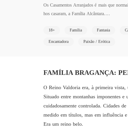
Os Casamentos Arranjados é mais que normal 
hos casaram, a Família Alcântara.

Não é segredo para ninguém que Josephine B
18+
Família
Fantasia
C
mem frio que coloca seus deveres de herdeir
deia de se casar com Ezequiel e odeia mais a
Encantadora
Paixão / Erótica
amor dos Bragança e por isso Ela planejou se
FAMÍLIA BRAGANÇA: PELO B
O Reino Valdoria era, à primeira vista,
Situado entre montanhas imponentes e 
cuidadosamente controlada. Cidades de a
medido em títulos, mas em influência e 
Era um reino belo.