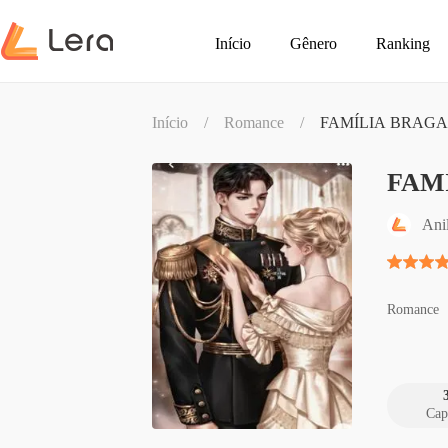
Início
Gênero
Ranking
Início
/
Romance
/
FAMÍLIA BRAGA
FAM
Ani
Romance
Cap