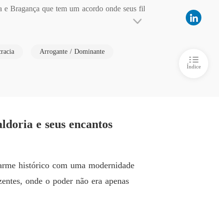
a e Bragança que tem um acordo onde seus fil
IA BRAGANÇA: PELO BEM MAIOR
 6 O Baile
22/02/2026
ipe herdeiro Ezequiel Alcântara que é um ho
IA BRAGANÇA: PELO BEM MAIOR
cracia
Arrogante / Dominante
 vida invejada por todos Josephine odeia a i
 7 Conflito entre irmãs
23/02/2026
nte de Josephine foi criada livre e com todo 
Índice
IA BRAGANÇA: PELO BEM MAIOR
.
 8 Pandora tira Ezequiel do sério
23/02/2026
IA BRAGANÇA: PELO BEM MAIOR
ria e seus encantos
Capítulo 9 O príncipe de Valença aceita a proposta de Josephine
23/02/2026
IA BRAGANÇA: PELO BEM MAIOR
o 10 Irmãos De Alma
23/02/2026
charme histórico com uma modernidade
IA BRAGANÇA: PELO BEM MAIOR
uzentes, onde o poder não era apenas
o 11 O Escândalo
23/02/2026
IA BRAGANÇA: PELO BEM MAIOR
o 12 Que sua Vida Seja Um Inferno
24/02/2026