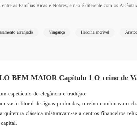
entre as Famílias Ricas e Nobres, e não é diferente com os Alcântar
FAMÍL
Capítulo
ragança filha mais velha do Duque George Bragança é noiva do Prínc
FAMÍL
asamento arranjado
Vingança
Heroína incrível
Aristo
os acima de tudo, mais o que ninguém não sabe é que mesmo tendo uma
Capítulo
inda seus pais que deu todo seu amor para Pandora Bragança que difere
FAMÍL
 vingar de seus pais usado sua irma Pandora quem eles tanto amavam
Capítulo
FAMÍL
EM MAIOR Capítulo 1 O reino de Valdo
FAMÍL
 um espetáculo de elegância e tradição.
Capítul
um vasto litoral de águas profundas, o reino combinava o 
FAMÍL
rquitetura clássica misturavam-se a centros financeiros rel
Capítul
capital.
FAMÍL
Capítul