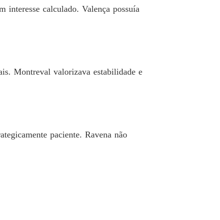
 19 Presentes preciosos
26/02/2026
m interesse calculado. Valença possuía
IA BRAGANÇA: PELO BEM MAIOR
o 20 O luxo de um casamento Real
14/03/2026
IA BRAGANÇA: PELO BEM MAIOR
o 21 Um ataque
14/03/2026
is. Montreval valorizava estabilidade e
IA BRAGANÇA: PELO BEM MAIOR
Capítulo 22 Ezequiel se preocupa com a segurança de Pandora
14/03/2026
IA BRAGANÇA: PELO BEM MAIOR
o 23 Indo Embora
15/03/2026
rategicamente paciente. Ravena não
IA BRAGANÇA: PELO BEM MAIOR
 24 De Volta Pra Casa
16/03/2026
IA BRAGANÇA: PELO BEM MAIOR
o 25 Reunião dos Jovens Nobres
16/03/2026
IA BRAGANÇA: PELO BEM MAIOR