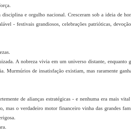
orça.
FAMÍL
disciplina e orgulho nacional. Cresceram sob a ideia de hon
Capítul
lável - festivais grandiosos, celebrações patrióticas, devoção
FAMÍL
Capítulo
FAMÍL
ezas.
izada. A nobreza vivia em um universo distante, enquanto g
FAMÍL
ria. Murmúrios de insatisfação existiam, mas raramente gan
Capítul
FAMÍL
Capítul
temente de alianças estratégicas - e nenhuma era mais vital
FAMÍL
o, mas o verdadeiro motor financeiro vinha das grandes famí
Capítul
rigosa.
FAMÍL
ra.