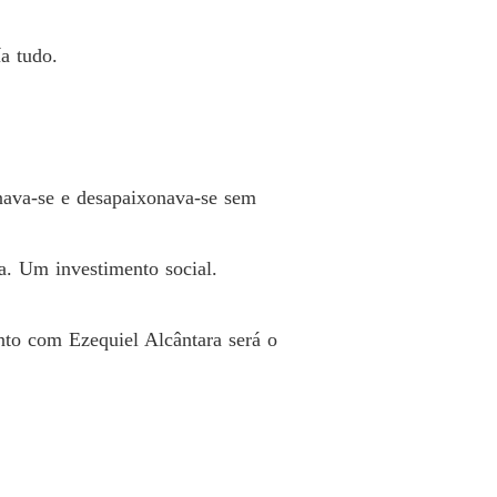
 33 Invasão Ao Palácio
30/03/2026
a tudo.
onava-se e desapaixonava-se sem
a. Um investimento social.
nto com Ezequiel Alcântara será o