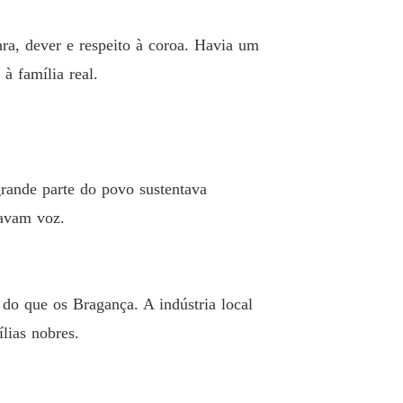
IA BRAGANÇA: PELO BEM MAIOR
ra, dever e respeito à coroa. Havia um
o 13 O símbolo da Família
24/02/2026
 à família real.
IA BRAGANÇA: PELO BEM MAIOR
 14 Pandora será a futura princesa herdeira
24/02/2026
IA BRAGANÇA: PELO BEM MAIOR
Capítulo 15 Não Uma Rainha Mais Uma Concubina Imperial
24/02/2026
rande parte do povo sustentava
IA BRAGANÇA: PELO BEM MAIOR
havam voz.
o 16 Um jogo de poder
25/02/2026
IA BRAGANÇA: PELO BEM MAIOR
o 17 Sou uma Bragança
25/02/2026
 do que os Bragança. A indústria local
IA BRAGANÇA: PELO BEM MAIOR
lias nobres.
o 18 Marcas de paixão
26/02/2026
IA BRAGANÇA: PELO BEM MAIOR