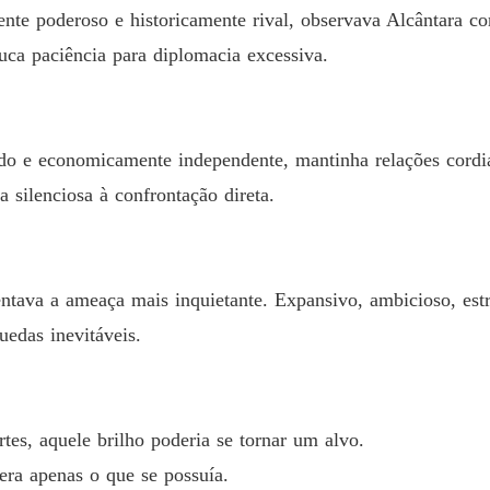
Capítulo
nte poderoso e historicamente rival, observava Alcântara co
FAMÍL
ouca paciência para diplomacia excessiva.
Capítul
FAMÍL
Capítul
ado e economicamente independente, mantinha relações cordia
a silenciosa à confrontação direta.
FAMÍL
FAMÍL
Capítul
tava a ameaça mais inquietante. Expansivo, ambicioso, est
uedas inevitáveis.
FAMÍL
Capítulo
FAMÍL
Capítul
es, aquele brilho poderia se tornar um alvo.
era apenas o que se possuía.
FAMÍL