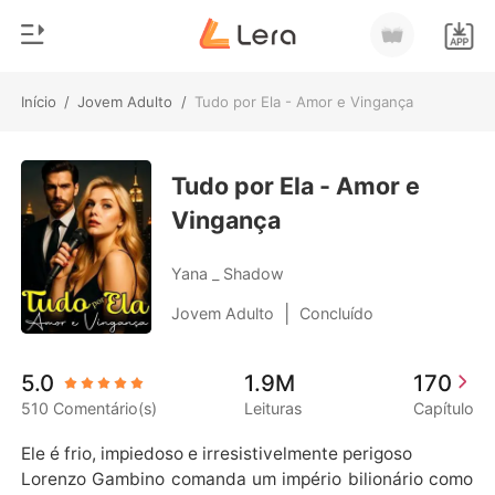
Início
/
Jovem Adulto
/
Tudo por Ela - Amor e Vingança
0
Início
Loja
Tudo por Ela - Amor e
Gênero
Vingança
Moderno
Histórico
Lobisomem
Yana _ Shadow
Sair
Contos
|
Jovem Adulto
Concluído
Romance
Baixar App
5.0
1.9M
170
Bilionários
510 Comentário(s)
Leituras
Capítulo
Ranking
Ele é frio, impiedoso e irresistivelmente perigoso

Lorenzo Gambino comanda um império bilionário como