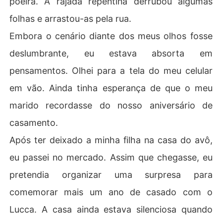
poeira. A rajada repentina derrubou algumas
ão e mistério ou se deve fugir de um amor que pode tan
folhas e arrastou-as pela rua.
to libertá-la quanto destruí-la?

Será que o desejo pode reacender memórias... ou irá co
Embora o cenário diante dos meus olhos fosse
deslumbrante, eu estava absorta em
pensamentos. Olhei para a tela do meu celular
em vão. Ainda tinha esperança de que o meu
marido recordasse do nosso aniversário de
casamento.
Após ter deixado a minha filha na casa do avô,
eu passei no mercado. Assim que chegasse, eu
pretendia organizar uma surpresa para
comemorar mais um ano de casado com o
Lucca. A casa ainda estava silenciosa quando