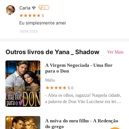
Carla 🌹
0
5
Eu simplesmente amei
10/04/2025
Outros livros de Yana _ Shadow
Ver Mais
A Virgem Negociada - Uma flor
para o Don
Máfia
5.0
- Abra os olhos, ragazza! Naquela cidade,
a palavra de Don Vito Lucchese era lei.
Entregue como pagamento de uma
dívida, Juliette foi levada para a casa de
um homem vinte anos mais velho - um
A noiva do meu filho - A Redenção
do grego
mafioso marcado por cicatrizes, traumas e