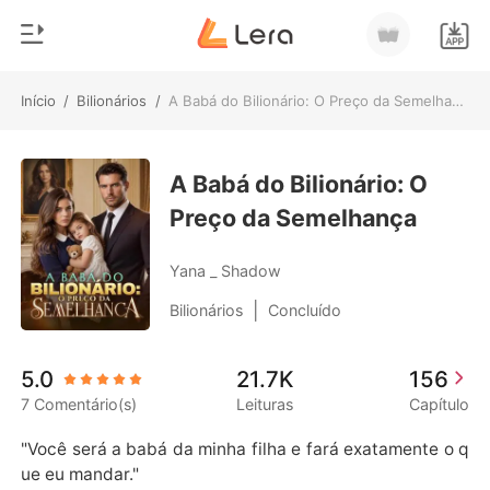
Início
/
Bilionários
/
A Babá do Bilionário: O Preço da Semelhança
0
Início
Loja
A Babá do Bilionário: O
Gênero
Preço da Semelhança
Moderno
Histórico
Lobisomem
Yana _ Shadow
Sair
Contos
|
Bilionários
Concluído
Romance
Baixar App
5.0
21.7K
156
Bilionários
7 Comentário(s)
Leituras
Capítulo
Ranking
"Você será a babá da minha filha e fará exatamente o q
ue eu mandar."
