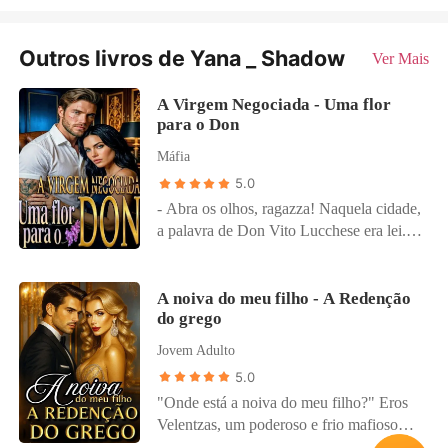
Outros livros de Yana _ Shadow
Ver Mais
A Virgem Negociada - Uma flor
para o Don
Máfia
5.0
- Abra os olhos, ragazza! Naquela cidade,
a palavra de Don Vito Lucchese era lei.
Entregue como pagamento de uma
dívida, Juliette foi levada para a casa de
um homem vinte anos mais velho - um
A noiva do meu filho - A Redenção
do grego
mafioso marcado por cicatrizes, traumas e
uma reputação mortal. Juliette jurou que
Jovem Adulto
nunca permitiria que homem algum a
5.0
tocasse. Vito fez uma promessa ainda
"Onde está a noiva do meu filho?" Eros
mais perigosa: destruiria qualquer um que
Velentzas, um poderoso e frio mafioso
tentasse. Entre a rebeldia feroz dela e a
grego, vociferou. A mandíbula estava