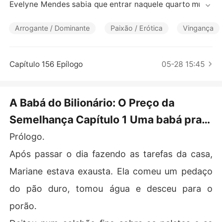
Contos Curtos
Evelyne Mendes sabia que entrar naquele quarto muda
ria sua vida, mas não esperava se tornar o objeto de um
a obsessão doentia. O CEO viúvo, Cian Verran, a olha c
Arrogante / Dominante
Paixão / Erótica
Vingança
omo se pudesse trazer os mortos de volta à vida, e ela
 está disposta a sustentar essa mentira.

Na mansão luxuosa, Evelyne precisa fingir submissão e
Capítulo 156 Epílogo
05-28 15:45
nquanto o seu sangue clama por vingança. Mas cada to
que de Cian é um perigo e cada olhar é uma armadilha.

Enquanto o bilionário tenta reconstruir seu passado atr
A Babá do Bilionário: O Preço da
avés de Evelyne, ele não sabe que a sua esposa Marian
Semelhança Capítulo 1 Uma babá pra
e ainda respira... e que o segredo que mantém essa fam
ília unida é mais sujo do que o chão que Evelyne costum
minha filha
Prólogo.
ava limpar antes de se tornar a esposa substituta.
Após passar o dia fazendo as tarefas da casa,
Mariane estava exausta. Ela comeu um pedaço
do pão duro, tomou água e desceu para o
porão.