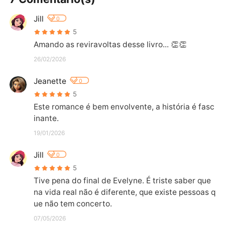
Jill
0
5
Amando as reviravoltas desse livro... 👏👏
26/02/2026
Jeanette
0
5
Este romance é bem envolvente, a história é fasc
inante.
19/01/2026
Jill
0
5
Tive pena do final de Evelyne. É triste saber que 
na vida real não é diferente, que existe pessoas q
ue não tem concerto.
07/05/2026