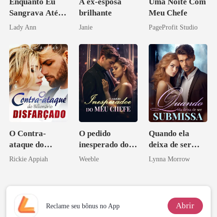
Enquanto Eu
A ex-esposa
Uma Noite Com
Sangrava Até a
brilhante
Meu Chefe
Morte, Ele
Lady Ann
Janie
PageProfit Studio
Acendia
Lanternas Para
Ela
O Contra-
O pedido
Quando ela
ataque do
inesperado do
deixa de ser
Bilionário
meu chefe
submissa
Rickie Appiah
Weeble
Lynna Morrow
Disfarçado
Abrir
Reclame seu bônus no App