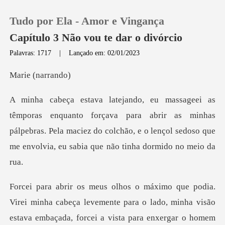
Tudo por Ela - Amor e Vingança
Capítulo 3 Não vou te dar o divórcio
Palavras: 1717
|
Lançado em: 02/01/2023
0
(nar
Loja
ava para abrir as minhas
pálpebras. Pela maciez do colchão, e o lençol
Histórico
Sair
Baixar App
o lado, minha visão
estava embaçada, forcei a vista para enxergar o homem