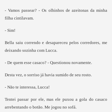
lhinhos de azeitonas da
Si
areceu pelos corredores, me
casaco? - Quest
riso já havia su
interes
puxou a gola do casaco
arrebent