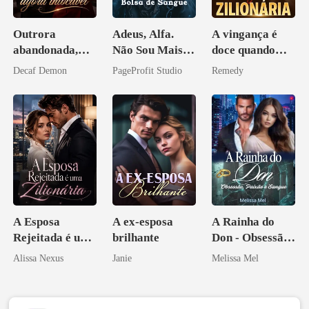
Outrora
Adeus, Alfa.
A vingança é
abandonada,
Não Sou Mais
doce quando
agora intocável
Sua Bolsa de
você é uma
Decaf Demon
PageProfit Studio
Remedy
Sangue
zilionária
A Esposa
A ex-esposa
A Rainha do
Rejeitada é uma
brilhante
Don - Obsessão,
Zilionária
Paixão e Sangue
Alissa Nexus
Janie
Melissa Mel