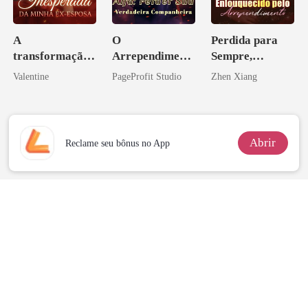
A
O
Perdida para
transformação
Arrependiment
Sempre,
inesperada da
o do Alfa:
Enlouquecido
Valentine
PageProfit Studio
Zhen Xiang
minha ex-
Perder Sua
pelo
esposa
Verdadeira
Arrependiment
Companheira
o
Abrir
Reclame seu bônus no App