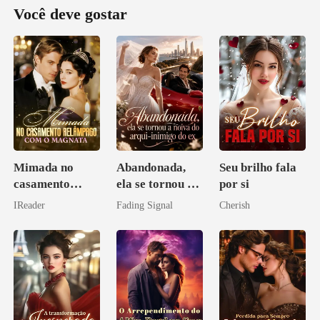
Você deve gostar
Mimada no
Abandonada,
Seu brilho fala
casamento
ela se tornou a
por si
relâmpago com
noiva do arqui-
IReader
Fading Signal
Cherish
o magnata
inimigo do ex