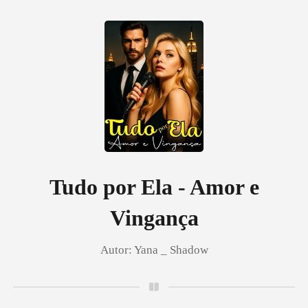
0
Loja
Histórico
Tudo por Ela - Amor e
Vingança
Sair
Autor:
Yana _ Shadow
Baixar App