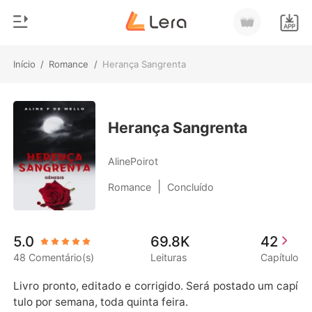
Início
/
Romance
/
Herança Sangrenta
0
Início
Loja
Gênero
Herança Sangrenta
Moderno
Histórico
AlinePoirot
Lobisomem
|
Romance
Concluído
Sair
Contos
Romance
Baixar App
5.0
69.8K
42
Bilionários
48 Comentário(s)
Leituras
Capítulo
Ranking
Livro pronto, editado e corrigido. Será postado um capí
tulo por semana, toda quinta feira.
