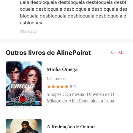
ueia desbloqueia desbloqueia desbloqueia desbl
oqueia desbloqueia desbloqueia desbloqueia des
bloqueia desbloqueia desbloqueia desbloqueia d
esbloqueia
09/01/2024
Outros livros de AlinePoirot
Ver Mais
Minha Ômega
Lobisomem
5.0
Sinopse.: Do mesmo Universo de O
Milagre do Alfa; Esmeralda, a Luna
Humana e A Redenção de Orium. " As
visões convergem para essa geração" " O
tempo é chegado, lorde Anwar" Dofona
A Redenção de Orium
continuou, seus olhos brilhando com uma