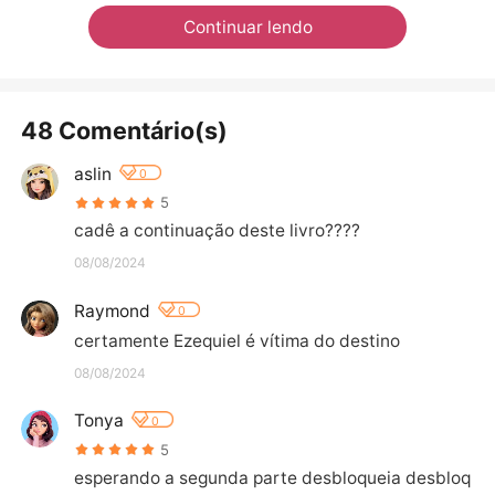
Continuar lendo
48 Comentário(s)
aslin
0
5
cadê a continuação deste livro????
08/08/2024
Raymond
0
certamente Ezequiel é vítima do destino
08/08/2024
Tonya
0
5
esperando a segunda parte desbloqueia desbloq