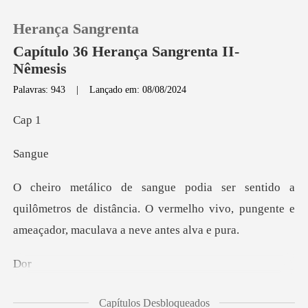
Herança Sangrenta
Capítulo 36 Herança Sangrenta II-
Nêmesis
Palavras: 943
|
Lançado em: 08/08/2024
0
a
Loja
Sa
Histórico
sentido a
quilômetros de distância. O vermelho vivo, p
Sair
Baixar App
morte de inocentes, dor
Capítulos Desbloqueados