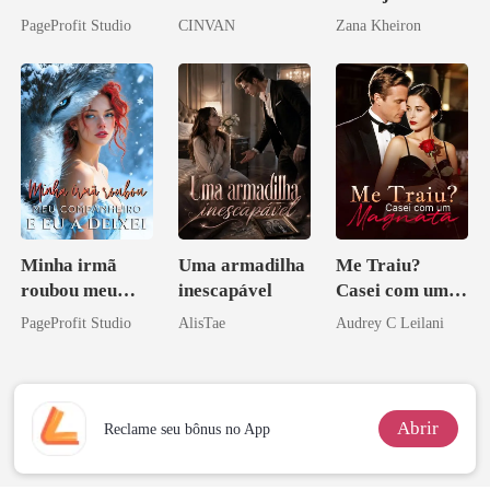
PageProfit Studio
CINVAN
Zana Kheiron
Minha irmã
Uma armadilha
Me Traiu?
roubou meu
inescapável
Casei com um
companheiro e
Magnata
PageProfit Studio
AlisTae
Audrey C Leilani
eu a deixei
Abrir
Reclame seu bônus no App