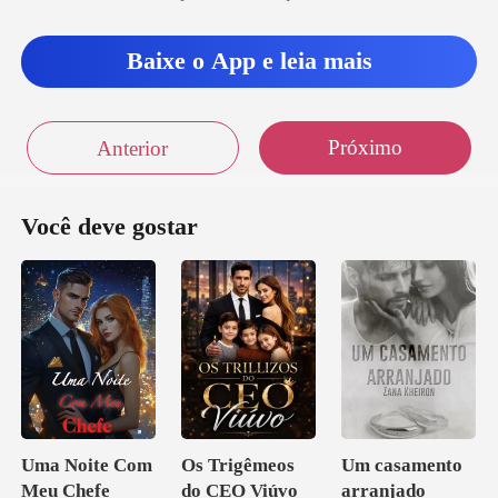
o desespero dos filhos,
Baixe o App e leia mais
Próximo
Anterior
Você deve gostar
Uma Noite Com
Os Trigêmeos
Um casamento
Meu Chefe
do CEO Viúvo
arranjado