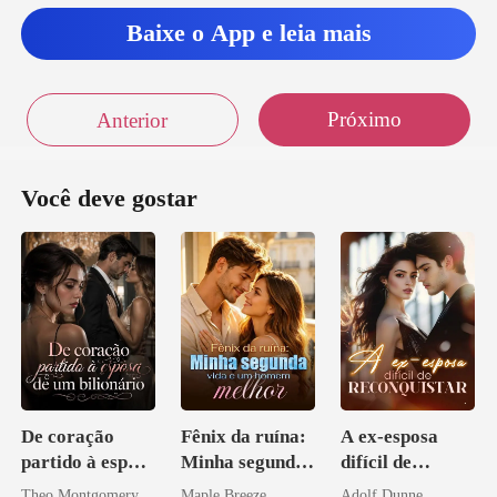
Baixe o App e leia mais
Próximo
Anterior
Você deve gostar
De coração
Fênix da ruína:
A ex-esposa
partido à esposa
Minha segunda
difícil de
de um bilionário
vida e um
reconquistar
Theo Montgomery
Maple Breeze
Adolf Dunne