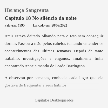
Herança Sangrenta
Capítulo 18 No silêncio da noite
Palavras: 1990
|
Lançado em: 28/09/2022
0
os tentando entender os
Loja
acontecimentos das últimas semanas. Depois de tanto
trabalho,
Histórico
Sair
cia cada lugar que ela
gostav
Baixar App
Capítulos Desbloqueados