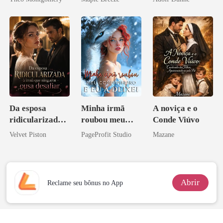
homem melhor
Da esposa
Minha irmã
A noviça e o
ridicularizada à
roubou meu
Conde Viúvo
irmã que
companheiro e
Velvet Piston
PageProfit Studio
Mazane
ninguém ousa
eu a deixei
desafiar
Abrir
Reclame seu bônus no App