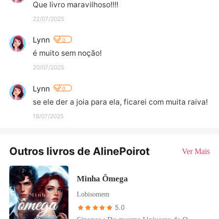
Que livro maravilhoso!!!!
22/07/2025
Lynn
0
é muito sem noção!
20/07/2025
Lynn
0
se ele der a joia para ela, ficarei com muita raiva!
18/07/2025
Outros livros de AlinePoirot
Ver Mais
Minha Ômega
Lobisomem
5.0