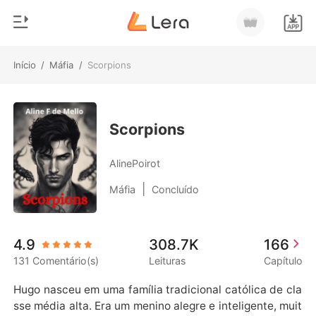
Início
/
Máfia
/
Scorpions
0
Início
Loja
Gênero
Scorpions
Moderno
Histórico
AlinePoirot
Lobisomem
|
Máfia
Concluído
Sair
Contos
Romance
Baixar App
4.9
308.7K
166
Bilionários
131 Comentário(s)
Leituras
Capítulo
Ranking
Hugo nasceu em uma família tradicional católica de cla
sse média alta. Era um menino alegre e inteligente, muit