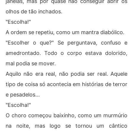
janelas, mas por quase não conseguir abrir os
vida, desviando seu foco.  Ele não poderia permitir que
olhos de tão inchados.
 algo tão "pequeno" o distraísse, mas ela se mostrará ca
da vez mais uma tentação em seu caminho.

"Escolha!"
Perdido em um paradoxo de sentimentos  que se acredi
A ordem se repetiu, como um mantra diabólico.
tava incapaz de ter, Hugo percebe que na busca por vin
gança, há o risco de nos tornarmos o monstro contra o
"Escolher o que?" Se perguntava, confuso e
 qual lutamos.

amedrontado. Todo o corpo estava dolorido,
"O que você vê quando se olha no espelho?"
mal podia se mover.
Aquilo não era real, não podia ser real. Aquele
tipo de coisa só acontecia em histórias de terror
e pesadelos...
"Escolha!"
O choro começou baixinho, como um murmúrio
na noite, mas logo se tornou um cântico