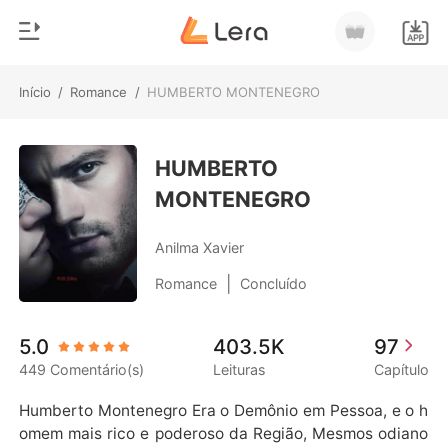
Início
/
Romance
/
HUMBERTO MONTENEGRO
0
Início
Loja
HUMBERTO
Gênero
MONTENEGRO
Moderno
Histórico
Lobisomem
Anilma Xavier
Sair
Contos
|
Romance
Concluído
Romance
Baixar App
5.0
403.5K
97
Bilionários
449 Comentário(s)
Leituras
Capítulo
Ranking
Humberto Montenegro Era o Demônio em Pessoa, e o h
omem mais rico e poderoso da Região, Mesmos odiano