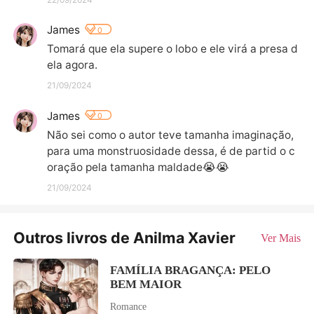
James
0
Tomará que ela supere o lobo e ele virá a presa d
ela agora.
21/09/2024
James
0
Não sei como o autor teve tamanha imaginação, 
para uma monstruosidade dessa, é de partid o c
oração pela tamanha maldade😭😭
21/09/2024
Outros livros de Anilma Xavier
Ver Mais
FAMÍLIA BRAGANÇA: PELO
BEM MAIOR
Romance