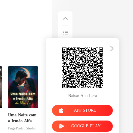
Baixar App Lera
APP STORE
Uma Noite com
o Irmão Alfa do
GOOGLE PLAY
Meu Ex
PageProfit Studio