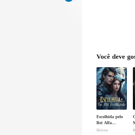
Você deve go
Escolhida pelo
O
Rei Alfa
M
Amaldiçoado
Helenn
K