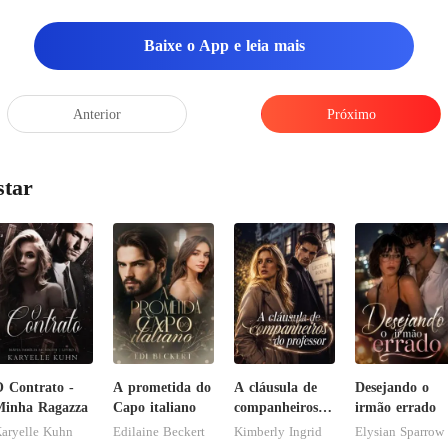
Baixe o App e leia mais
Anterior
Próximo
star
 Contrato -
A prometida do
A cláusula de
Desejando o
inha Ragazza
Capo italiano
companheiros
irmão errado
do professor
aryelle Kuhn
Edilaine Beckert
Kimberly Ingrid
Elysian Sparrow