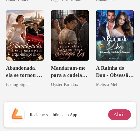
Contrato Real
da Híbrida
Abandonada,
Mandaram-me
A Rainha do
ela se tornou a
para a cadeia?
Don - Obsessão,
noiva do arqui-
Agora me
Paixão e Sangue
Fading Signal
Oyster Paradox
Melissa Mel
inimigo do ex
vejam esmagá-
los
Abrir
Reclame seu bônus no App