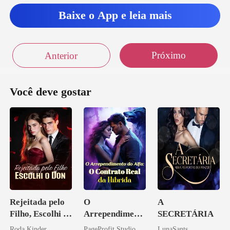
Baixe o App e leia mais
Próximo
Anterior
Você deve gostar
Rejeitada pelo
O
A
Filho, Escolhi o
Arrependiment
SECRETÁRIA
Don
o do Alfa: O
Roda Kinder
PageProfit Studio
LunaSants