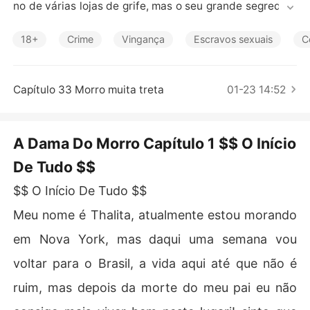
Contos Curtos
no de várias lojas de grife, mas o seu grande segredo e
stava guardado e trancado a sete Chaves.

18+
Crime
Vingança
Escravos sexuais
C
Alberto infelizmente chegou a falecer e isso fez com qu
e Thalita se sentisse muito sozinha morando em Nova Y
ork, ela não tinha muitos amigos e sua mãe quase não d
Capítulo 33 Morro muita treta
01-23 14:52
ava sinal de vida o contato entre as duas era algo impo
ssível.

A Dama Do Morro Capítulo 1 $$ O Início
 Thalita decidiu se mudar para o Brasil, seu pai deixou v
De Tudo $$
ários patrimônios em seu nome  e um deles é uma casa
 no meio da favela, no complexo do alemão.

$$ O Início De Tudo $$
  Thalita entrará em um mundo completamente diferent
Meu nome é Thalita, atualmente estou morando
e de tudo oque já viveu, descobrirá o segredo macabro
em Nova York, mas daqui uma semana vou
 sobre seu pai e a real história de sua vida.

voltar para o Brasil, a vida aqui até que não é
Zk era o atual dono do morro, atraente, musculoso mulh
ruim, mas depois da morte do meu pai eu não
erengo e sem caráter, ficou em choque quando soube d
a existência de Thalita, mas mal sabia ele que logo logo