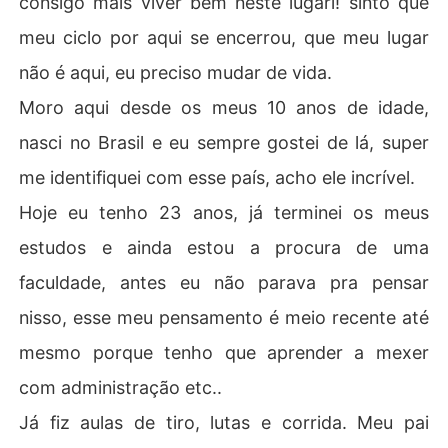
consigo mais viver bem neste lugari! sinto que
 a moça iria começar a  mexer com os seus sentimentos 
meu ciclo por aqui se encerrou, que meu lugar
mais profundos.

não é aqui, eu preciso mudar de vida.
Sexo intenso, amor a prova de fogo, perigo, atração e n
Moro aqui desde os meus 10 anos de idade,
egação...Tudo isso diz um pouco desses dois.

nasci no Brasil e eu sempre gostei de lá, super
Thalita se tornará a dama do morro, conhecida por todo
me identifiquei com esse país, acho ele incrível.
s e temida por vários! Ao lado de seu companheiro Zk c
omandaram a favela.

Hoje eu tenho 23 anos, já terminei os meus
estudos e ainda estou a procura de uma
faculdade, antes eu não parava pra pensar
nisso, esse meu pensamento é meio recente até
mesmo porque tenho que aprender a mexer
com administração etc..
Já fiz aulas de tiro, lutas e corrida. Meu pai