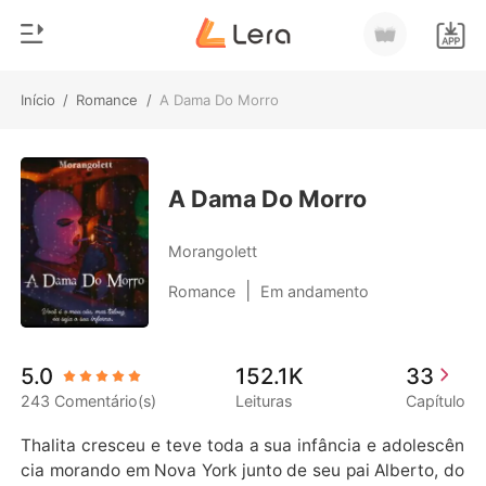
Início
/
Romance
/
A Dama Do Morro
0
Início
Loja
Gênero
A Dama Do Morro
Moderno
Histórico
Morangolett
Lobisomem
|
Romance
Em andamento
Sair
Contos
Romance
Baixar App
5.0
152.1K
33
Bilionários
243 Comentário(s)
Leituras
Capítulo
Ranking
Thalita cresceu e teve toda a sua infância e adolescên
cia morando em Nova York junto de seu pai Alberto, do