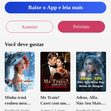
Baixe o App e leia mais
Próximo
Anterior
Você deve gostar
Minha irmã
Me Traiu?
Adeus, Alfa.
roubou meu
Casei com um
Não Sou Mais
companheiro e
Magnata
Sua Bolsa de
PageProfit Studio
Audrey C Leilani
PageProfit Studio