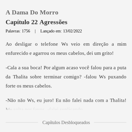
A Dama Do Morro
Capítulo 22 Agressões
Palavras: 1756
|
Lançado em: 13/02/2022
0
direção a mim
enfurecido e agarr
Loja
u para a puta
da Thalita sobre terminar com
Histórico
Sair
lei nada com a Thalita!
Me solt
Baixar App
Capítulos Desbloqueados
om esse