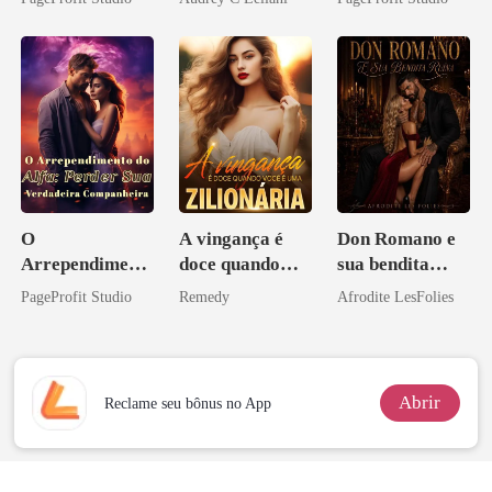
eu a deixei
Sangue
O
A vingança é
Don Romano e
Arrependiment
doce quando
sua bendita
o do Alfa:
você é uma
ruína
PageProfit Studio
Remedy
Afrodite LesFolies
Perder Sua
zilionária
Verdadeira
Companheira
Abrir
Reclame seu bônus no App