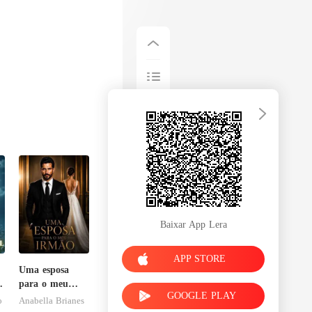
Baixar App Lera
APP STORE
Uma esposa
para o meu
GOOGLE PLAY
l
irmão
o
Anabella Brianes