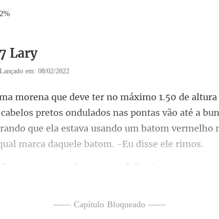
52%
17 Lary
Lançado em: 08/02/2022
elos pretos ondulados nas pontas vão até a bun
tirando que ela estava
sse com aquele rap
—— Capítulo Bloqueado ——