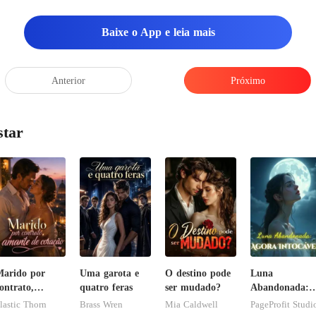
Baixe o App e leia mais
Anterior
Próximo
star
arido por
Uma garota e
O destino pode
Luna
ontrato,
quatro feras
ser mudado?
Abandonada:
mante de
Agora Intocáve
lastic Thorn
Brass Wren
Mia Caldwell
PageProfit Studi
oração