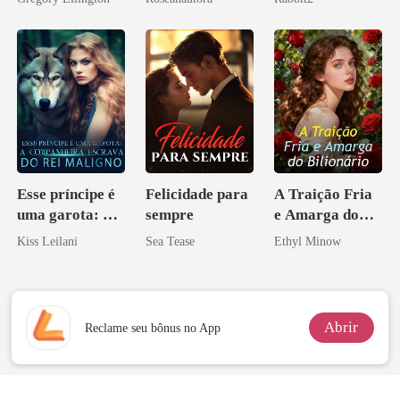
bilionário
CEO, por favor
Esse príncipe é
Felicidade para
A Traição Fria
uma garota: A
sempre
e Amarga do
companheira
Bilionário
Kiss Leilani
Sea Tease
Ethyl Minow
escrava do rei
maligno
Abrir
Reclame seu bônus no App