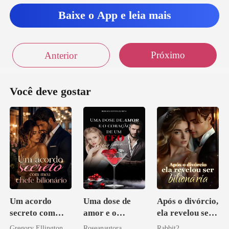
Baixe o App e leia mais
$$ O
ei na
Próximo
Anterior
Você deve gostar
Um acordo
Uma dose de
Após o divórcio,
secreto com
amor e o
ela revelou ser
meu chefe
coração de um
bilionária
Gregory Ellington
Roseanautora
Rabbit2