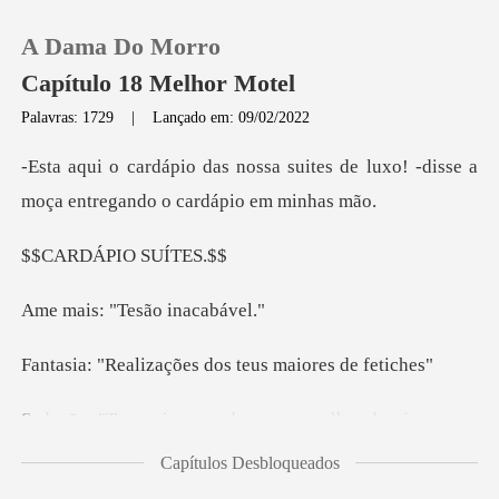
A Dama Do Morro
Capítulo 18 Melhor Motel
Palavras: 1729
|
Lançado em: 09/02/2022
0
suites de luxo! -disse a
moça en
Loja
RDÁPIO S
Histórico
"Tesão i
Sair
ações dos teus ma
ior pecado e o t
Baixar App
Capítulos Desbloqueados
cabeça proíbe mas o