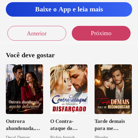
Baixe o App e leia mais
va sim a
Próximo
Anterior
Você deve gostar
Outrora
O Contra-
Tarde demais
abandonada,
ataque do
para me
agora intocável
Bilionário
reconquistar!
Decaf Demon
Rickie Appiah
IReader