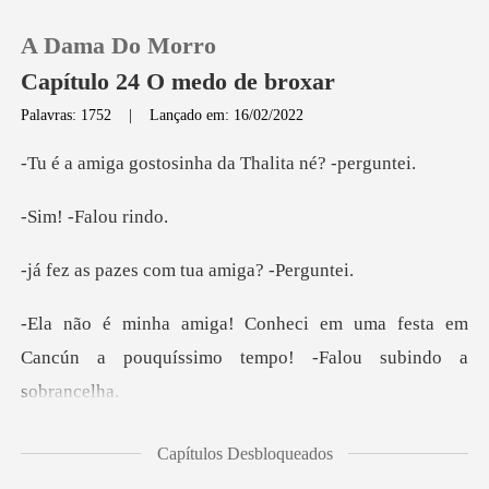
A Dama Do Morro
Capítulo 24 O medo de broxar
Palavras: 1752
|
Lançado em: 16/02/2022
0
tosinha da Thalit
-Falou
Loja
es com tua ami
Histórico
uma festa em
Sair
Cancún a pouquíssimo t
Baixar App
, vocês estavam muito
Capítulos Desbloqueados
apegadas u