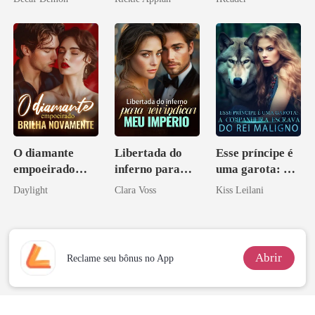
Disfarçado
O diamante
Libertada do
Esse príncipe é
empoeirado
inferno para
uma garota: A
brilha
reivindicar meu
companheira
Daylight
Clara Voss
Kiss Leilani
novamente
império
escrava do rei
maligno
Abrir
Reclame seu bônus no App