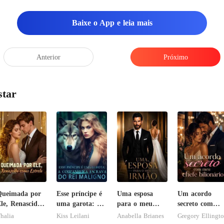
a
Baixe o App e leia mais
Anterior
Próximo
star
Queimada por
Esse príncipe é
Uma esposa
Um acordo
le, Renascida
uma garota: A
para o meu
secreto com
omo Estrela
companheira
irmão
meu chefe
halia
Kiss Leilani
Anabella Brianes
Gregory Ellingt
escrava do rei
bilionário