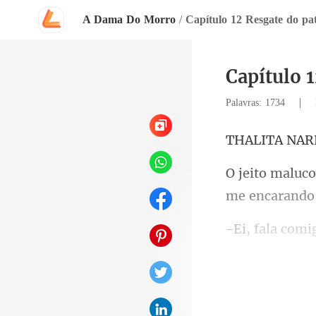
A Dama Do Morro
/
Capítulo 12 Resgate do pa
Capítulo 
|
Palavras: 1734
A NAR
moça de class