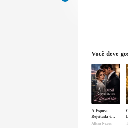
i era 
Você deve go
A Esposa
Rejeitada é
E
uma Zilionária
c
Alissa Nexus
T