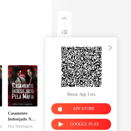
Baixar App Lera
APP STORE
Casamento
Indesejado Na
GOOGLE PLAY
Máfia
on
Mia Harrington