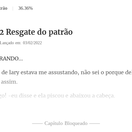
trão
|
36.36%
12 Resgate do patrão
Lançado em: 03/02/2022
R
assustando, não sei o porque de
u disse e ela piscou
ela minha cab
e alta mor
—— Capítulo Bloqueado ——