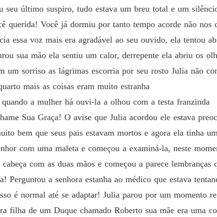
 seu último suspiro, tudo estava um breu total e um silênci
ocê querida! Você já dormiu por tanto tempo acorde não nos
ia essa voz mais era agradável ao seu ouvido, ela tentou ab
rou sua mão ela sentiu um calor, derrepente ela abriu os olh
um sorriso as lágrimas escorria por seu rosto Julia não co
quarto mais as coisas eram muito estranha
quando a mulher há ouvi-la a olhou com a testa franzinda
ame Sua Graça! O avise que Julia acordou ele estava preocu
uito bem que seus pais estavam mortos e agora ela tinha um
nhor com uma maleta e começou a examiná-la, neste moment
a cabeça com as duas mãos e começou a parece lembranças qu
a! Perguntou a senhora estanha ao médico que estava tentan
sso é normal até se adaptar! Julia parou por um momento re
era filha de um Duque chamado Roberto sua mãe era uma c