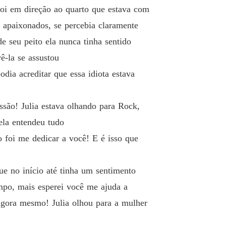
foi em direção ao quarto que estava com
 apaixonados, se percebia claramente
e seu peito ela nunca tinha sentido
ê-la se assustou
dia acreditar que essa idiota estava
são! Julia estava olhando para Rock,
ela entendeu tudo
o foi me dedicar a você! E é isso que
ue no início até tinha um sentimento
mpo, mais esperei você me ajuda a
agora mesmo! Julia olhou para a mulher