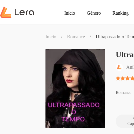
Início
Gênero
Ranking
Início
/
Romance
/
Ultrapassado o Te
Ultr
Ani
Romance
Cap