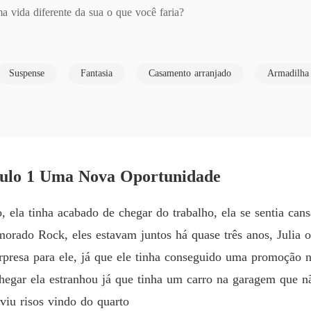
Capítulo
 vida diferente da sua o que você faria?

Ultrap
cil ela foi abandonada pelo o namorado e acabou sendo morta em um 
Capítul
Suspense
Fantasia
Casamento arranjado
Armadilha
ua, com uma vida totalmente diferente da sua, ela era filha de um Duq
Mas ela juro que dessa vez ela seria diferente e nunca mais séria engan
ssa heroína!
tulo 1 Uma Nova Oportunidade
, ela tinha acabado de chegar do trabalho, ela se sentia ca
amorado Rock, eles estavam juntos há quase três anos, Julia
rpresa para ele, já que ele tinha conseguido uma promoção n
hegar ela estranhou já que tinha um carro na garagem que não
viu risos vindo do quarto