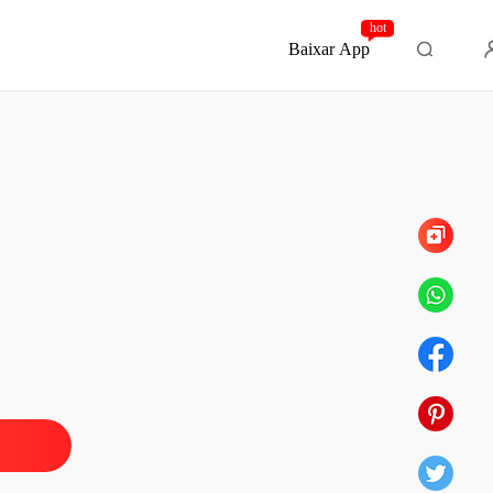
hot
Baixar App
Capítulo 6 Uma Noite Muito Louca
assado o Tempo
o 1 Uma Nova Oportunidade
01/11/2025
assado o Tempo
o 2 Se Adaptando Há Nova Vida
01/11/2025
assado o Tempo
o 3 Um Banho de Cachoeira
01/11/2025
assado o Tempo
 4 Ficando de Castigo
01/11/2025
assado o Tempo