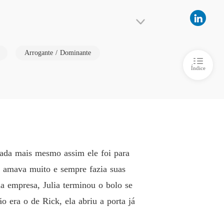
 5 Fungido do castigo
01/11/2025
assado o Tempo
ataque quando ela pensou que tudo estava per
o 6 Uma Noite Muito Louca
01/11/2025
Arrogante / Dominante
ue poderoso, só que nesse lugar ela tinha que
ada.

Índice
nsada mais mesmo assim ele foi para
 o amava muito e sempre fazia suas
a empresa, Julia terminou o bolo se
 era o de Rick, ela abriu a porta já