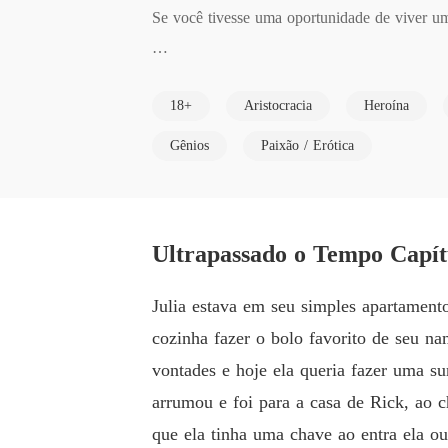
Se você tivesse uma oportunidade de viver uma
Julia era uma jovem com uma vida muito difí
18+
Aristocracia
Heroína
dido ela acordou em uma época diferente da s
 lutar para sobreviver as instiga dessa época. 
Gênios
Paixão / Erótica
Venha Embarque nessa aventura junto com no
Ultrapassado o Tempo Capí
Julia estava em seu simples apartamento
cozinha fazer o bolo favorito de seu n
vontades e hoje ela queria fazer uma su
arrumou e foi para a casa de Rick, ao c
que ela tinha uma chave ao entra ela ou