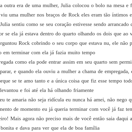
a outra era de uma mulher, Julia colocou o bolo na mesa e 
a viu uma mulher nos braços de Rock eles eram tão íntimos e
Julia sentiu como se seu coração estivesse sendo arrancado d
r se ela já estava dentro do quarto olhando os dois que ao v
erguntou Rock cobrindo o seu corpo que estava nu, ele não po
o em terminar com ela já fazia muito tempo
egada como ela pode entrar assim em seu quarto sem permis
m parar, e quando ela ouviu a mulher a chama de empregada, 
rque se te amo tanto e a única coisa que fiz esse tempo tod
levantou e foi até ela há olhando friamente
eu te amaria não seja ridícula eu nunca há amei, não nego q
mento de momento eu já queria terminar com você já faz te
ro! Mais agora não preciso mais de você então saia daqui 
 bonita e dava para ver que ela de boa família