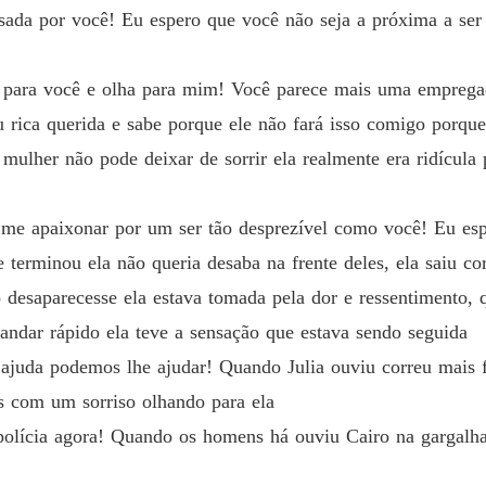
sada por você! Eu espero que você não seja a próxima a ser
a para você e olha para mim! Você parece mais uma empregad
ou rica querida e sabe porque ele não fará isso comigo porq
ulher não pode deixar de sorrir ela realmente era ridícula p
e apaixonar por um ser tão desprezível como você! Eu esp
e terminou ela não queria desaba na frente deles, ela saiu c
o desaparecesse ela estava tomada pela dor e ressentimento,
andar rápido ela teve a sensação que estava sendo seguida
 ajuda podemos lhe ajudar! Quando Julia ouviu correu mais f
ns com um sorriso olhando para ela
a polícia agora! Quando os homens há ouviu Cairo na gargalh