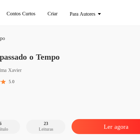
Contos Curtos
Criar
Para Autores
mpo
apassado o Tempo
Ultrap
Capítul
lma Xavier
Ultrap
5.0
Capítul
Ultrap
Capítul
Ultrap
Capítulo
6
23
Ler agora
ítulo
Leituras
Ultrap