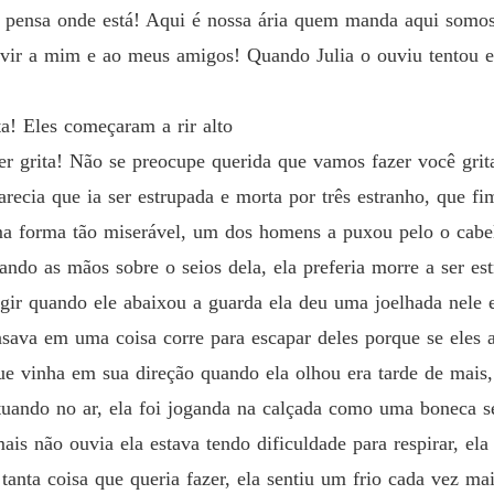
 pensa onde está! Aqui é nossa ária quem manda aqui somos 
rvir a mim e ao meus amigos! Quando Julia o ouviu tentou es
a! Eles começaram a rir alto
r grita! Não se preocupe querida que vamos fazer você grita
parecia que ia ser estrupada e morta por três estranho, que 
a forma tão miserável, um dos homens a puxou pelo o cabelo
sando as mãos sobre o seios dela, ela preferia morre a ser e
agir quando ele abaixou a guarda ela deu uma joelhada nele e
nsava em uma coisa corre para escapar deles porque se eles a
e vinha em sua direção quando ela olhou era tarde de mais, 
tuando no ar, ela foi joganda na calçada como uma boneca se
ais não ouvia ela estava tendo dificuldade para respirar, el
 tanta coisa que queria fazer, ela sentiu um frio cada vez ma