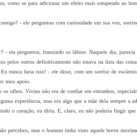
ssou, como se para adicionar um efeito mais estupendo ao h
Capítulo
O Acor
r comigo? - ele perguntou com curiosidade em sua voz, sorrind
Capítul
O Acor
Capítulo
 - ela perguntou, franzindo os lábios. Naquele dia, parecia
O Acor
o pelos outros definitivamente não estava na lista das coisas
Capítulo
u nunca faria isso! - ele disse, com um sorriso de escárnio
O Acor
cer meu apoio.
Capítulo
ndo os olhos. Vivian não era de confiar em estranhos, espec
O Acor
alguma experiência, mas era algo que a mãe dela sempre a ad
Capítulo
todo o coração, eu diria. E, claro, eu não poderia fingir que
O Acor
Capítul
não percebeu, mas o homem tinha visto aquele breve movimen
O Acor