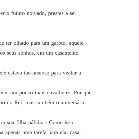
do com o Príncipe Herdeiro
r o futuro noivado, prestes a ser
 13 Preciso pensar
07/05/2026
do com o Príncipe Herdeiro
o 14 O que temos aqui
07/05/2026
de ter olhado para um garoto, aquele
 dos seus sonhos, em um casamento
do com o Príncipe Herdeiro
 15 Não é ela
07/05/2026
e estava tão ansioso para visitar a
do com o Príncipe Herdeiro
o 16 Mais uma vez
07/05/2026
menos um pouco mais cavalheiro. Por que
do com o Príncipe Herdeiro
o 17 Devorar
07/05/2026
io do Rei, mas também o aniversário
do com o Príncipe Herdeiro
 18 O início do baile
07/05/2026
ra sua filha pálida. - Como isso
ha apenas uma tarefa para ela: casar
do com o Príncipe Herdeiro