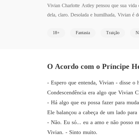
Vivian Charlotte Astley pensou que sua vida 
dela, claro. Desolada e humilhada, Vivian é 
os pretendentes.

18+
Fantasia
Traição
N
Brian Hakoon Baskerville, o Príncipe Herdeir
teressantes, ele encontra a bela e desanimada 
O Acordo com o Príncipe He
Brian propõe um acordo - ele fingirá corteja
do casamento implacável de seus pais. O qu
- Espero que entenda, Vivian - disse o
senvolver entre eles.

Condescendência era algo que Vivian Ch
- Há algo que eu possa fazer para mudar
À medida que seu namoro falso se aprofunda, a
Ele balançou a cabeça de um lado para o
ção florescerá em um verdadeiro romance?
- Não. Eu só... eu a amo e não posso 
Vivian. - Sinto muito.