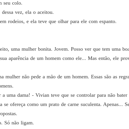
O Acor
m seu colo.
Capítulo
 dessa vez, ela o aceitou.
sem rodeios, e ela teve que olhar para ele com espanto.
peito, uma mulher bonita. Jovem. Posso ver que tem uma bo
sua aparência de um homem como ele... Mas então, ele prov
ma mulher não pede a mão de um homem. Essas são as regra
homens.
r a uma dama! - Vivian teve que se controlar para não bater
a se ofereça como um prato de carne suculenta. Apenas... Se
ropostas.
o. Só não ligam.