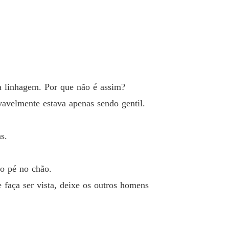
do com o Príncipe Herdeiro
 40 Precisamos recuar!
07/05/2026
a linhagem. Por que não é assim?
avelmente estava apenas sendo gentil.
s.
 o pé no chão.
 faça ser vista, deixe os outros homens