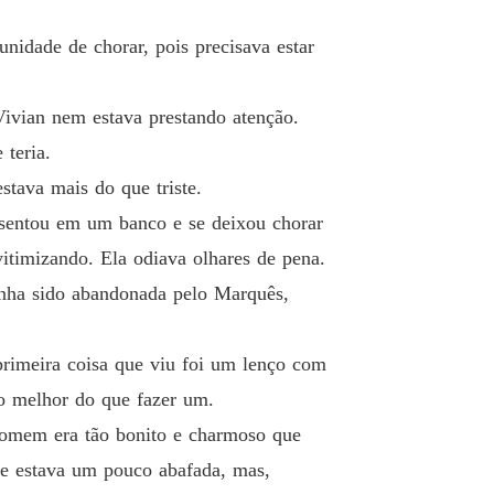
o 19 Uma qualquer
07/05/2026
unidade de chorar, pois precisava estar
do com o Príncipe Herdeiro
 20 O fruto não cai longe da árvore
07/05/2026
Vivian nem estava prestando atenção.
do com o Príncipe Herdeiro
o 21 Olhando pela varanda
 teria.
07/05/2026
tava mais do que triste.
do com o Príncipe Herdeiro
 sentou em um banco e se deixou chorar
 22 O senhor é desprezível
07/05/2026
vitimizando. Ela odiava olhares de pena.
do com o Príncipe Herdeiro
tinha sido abandonada pelo Marquês,
 23 Ele se casaria
07/05/2026
do com o Príncipe Herdeiro
primeira coisa que viu foi um lenço com
 24 Interrompidos
07/05/2026
to melhor do que fazer um.
do com o Príncipe Herdeiro
 homem era tão bonito e charmoso que
 25 Apetitosa
07/05/2026
te estava um pouco abafada, mas,
do com o Príncipe Herdeiro