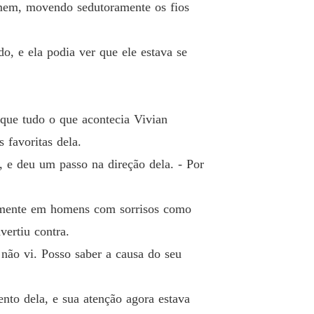
omem, movendo sedutoramente os fios
 26 Tudo o que for necessário
07/05/2026
do com o Príncipe Herdeiro
o, e ela podia ver que ele estava se
o 27 Ousou
07/05/2026
do com o Príncipe Herdeiro
 28 No quarto dela
07/05/2026
 que tudo o que acontecia Vivian
do com o Príncipe Herdeiro
 favoritas dela.
 29 E foi isso
07/05/2026
, e deu um passo na direção dela. - Por
do com o Príncipe Herdeiro
 30 Esperamos notícias
07/05/2026
ialmente em homens com sorrisos como
do com o Príncipe Herdeiro
vertiu contra.
 31 Não pode ser!
07/05/2026
 não vi. Posso saber a causa do seu
do com o Príncipe Herdeiro
o 32 A nova Marquesa
07/05/2026
to dela, e sua atenção agora estava
do com o Príncipe Herdeiro