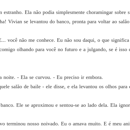
Capítul
 um estranho. Ela não podia simplesmente choramingar sobre 
O Acor
nha! Vivian se levantou do banco, pronta para voltar ao salão
Capítulo
O Acor
E... você não me conhece. Eu não sou daqui, o que significa
Capítul
comigo olhando para você no futuro e a julgando, se é isso
O Acor
Capítulo
O Acor
 noite. - Ela se curvou. - Eu preciso ir embora.
Capítulo
uele salão de baile - ele disse, e ela levantou os olhos para 
O Acor
Capítulo
banco. Ele se aproximou e sentou-se ao lado dela. Ela ignor
O Acor
Capítul
ivo terminou nosso noivado. Eu o amava muito. E é meu aniv