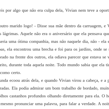
Capítul
is ​​por algo que não era culpa dela, Vivian nem teve a oport
O Acor
Capítulo
outro marido logo! - Disse sua mãe dentro da carruagem, e 
O Acor
Capítul
s lágrimas. Aquele não era o aniversário que ela pensava que
eria uma ótima companhia, mas não naquele dia, não - ela es
O Acor
s, ela encontrou uma brecha e foi para os jardins, onde se
Capítulo
rado na frente dos outros, ela odiava parecer que estava se 
O Acor
jeito, durante toda aquela noite. Todo mundo sabia que ela 
Capítulo
como certo.
O Acor
nda ecoou atrás dela, e quando Vivian virou a cabeça, e a 
Capítulo
uradas. Ela podia admirar um bom trabalho de bordado, mui
O Acor
olhos castanhos profundos olhando diretamente para ela. O
Capítulo
u mesmo pronunciar uma palavra, para falar a verdade. A noi
O Acor