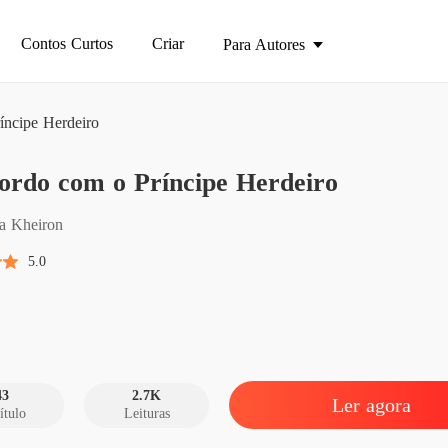
Contos Curtos
Criar
Para Autores
ncipe Herdeiro
O Acor
ordo com o Príncipe Herdeiro
Capítul
O Acor
a Kheiron
Capítulo
5.0
O Acor
Capítulo
O Acor
Capítulo
43
2.7K
Ler agora
ítulo
Leituras
O Acor
Capítulo