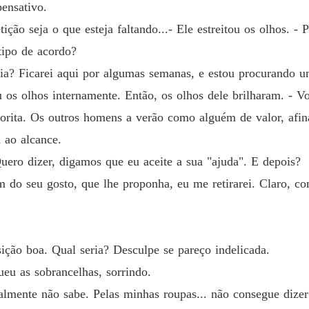
ensativo.
ção seja o que esteja faltando...- Ele estreitou os olhos. -
tipo de acordo?
a? Ficarei aqui por algumas semanas, e estou procurando uma
 os olhos internamente. Então, os olhos dele brilharam. - Vo
rita. Os outros homens a verão como alguém de valor, afinal
a ao alcance.
Quero dizer, digamos que eu aceite a sua "ajuda". E depois?
do seu gosto, que lhe proponha, eu me retirarei. Claro, com
ção boa. Qual seria? Desculpe se pareço indelicada.
eu as sobrancelhas, sorrindo.
almente não sabe. Pelas minhas roupas... não consegue dizer