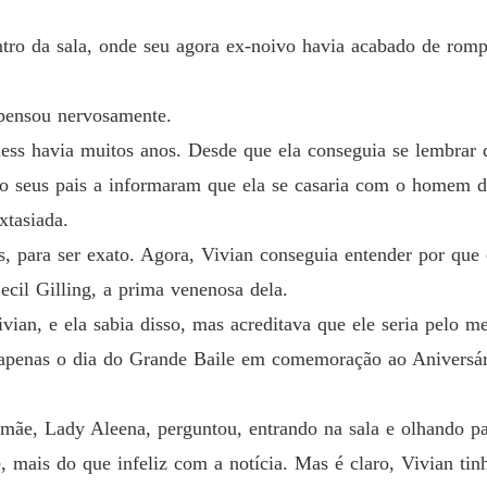
O Acor
tro da sala, onde seu agora ex-noivo havia acabado de rompe
Capítulo
pensou nervosamente.
O Acor
Capítul
less havia muitos anos. Desde que ela conseguia se lembrar 
ndo seus pais a informaram que ela se casaria com o homem
O Acor
Capítulo
xtasiada.
para ser exato. Agora, Vivian conseguia entender por que el
O Acor
Capítul
ecil Gilling, a prima venenosa dela.
vian, e ela sabia disso, mas acreditava que ele seria pelo 
O Acor
Capítul
 apenas o dia do Grande Baile em comemoração ao Aniversár
O Acor
Capítulo
 mãe, Lady Aleena, perguntou, entrando na sala e olhando pa
, mais do que infeliz com a notícia. Mas é claro, Vivian tin
O Acor