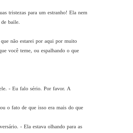
o 33 Consequências
07/05/2026
suas tristezas para um estranho! Ela nem
do com o Príncipe Herdeiro
 de baile.
 34 Pode ser perigosa
07/05/2026
do com o Príncipe Herdeiro
 que não estarei por aqui por muito
o 35 Esmorecer
07/05/2026
 que você teme, ou espalhando o que
do com o Príncipe Herdeiro
 36 Disfarçado
07/05/2026
do com o Príncipe Herdeiro
 37 Posso ensinar
07/05/2026
ele. - Eu falo sério. Por favor. A
do com o Príncipe Herdeiro
 38 Egoísta
07/05/2026
ou o fato de que isso era mais do que
do com o Príncipe Herdeiro
o 39 Uma pontada de medo
07/05/2026
ersário. - Ela estava olhando para as