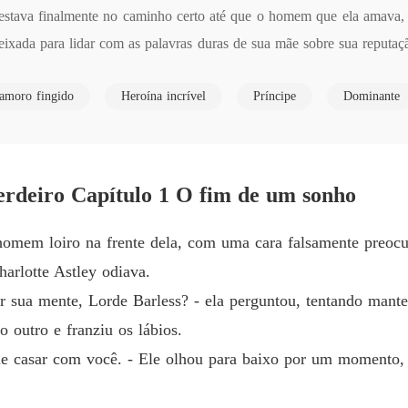
estava finalmente no caminho certo até que o homem que ela amava, 
O Acor
deixada para lidar com as palavras duras de sua mãe sobre sua reputaç
Capítulo
O Acor
amoro fingido
Heroína incrível
Príncipe
Dominante
Capítul
o de Weatus, está desesperado para evitar a pressão conjugal de seus
O Acor
Vivian. Inspirado por sua situação, ele elabora um plano brilhante: um
Capítulo
rdeiro Capítulo 1 O fim de um sonho
r Vivian, ajudando-a a restaurar sua posição social e encontrar um no
O Acor
Capítulo
e começa como um arranjo prático logo toma um rumo surpreendente 
 homem loiro na frente dela, com uma cara falsamente preocu
O Acor
arlotte Astley odiava.
Capítulo
 sua mente, Lorde Barless? - ela perguntou, tentando manter
 linha entre fingimento e realidade se confunde. Eles serão expostos 
O Acor
 outro e franziu os lábios.
Capítul
me casar com você. - Ele olhou para baixo por um momento, 
O Acor
Capítulo