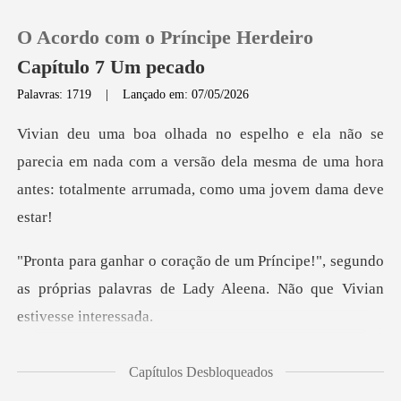
O Acordo com o Príncipe Herdeiro
Capítulo 7 Um pecado
Palavras: 1719
|
Lançado em: 07/05/2026
0
cia em nada com a versão dela mesma de uma hora
Loja
antes:
Histórico
e!", segundo
Sair
as próprias palavras de Lady A
Baixar App
dy Aleena disse,
Capítulos Desbloqueados