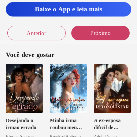
Baixe o App e leia mais
Próximo
Anterior
Você deve gostar
Desejando o
Minha irmã
A ex-esposa
irmão errado
roubou meu
difícil de
companheiro e
reconquistar
Elysian Sparrow
PageProfit Studio
Adolf Dunne