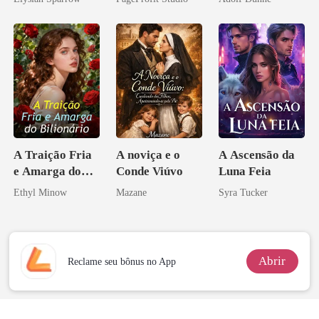
eu a deixei
A Traição Fria
A noviça e o
A Ascensão da
e Amarga do
Conde Viúvo
Luna Feia
Bilionário
Ethyl Minow
Mazane
Syra Tucker
Abrir
Reclame seu bônus no App