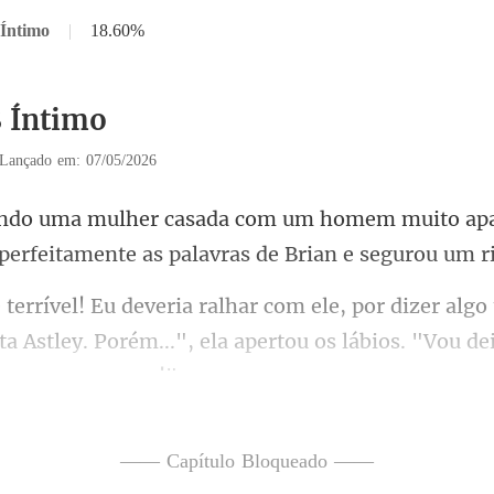
 Íntimo
|
18.60%
8 Íntimo
Lançado em: 07/05/2026
em muito ap
perfeitament
lgo
ta Astley. Porém...", ela aperto
—— Capítulo Bloqueado ——