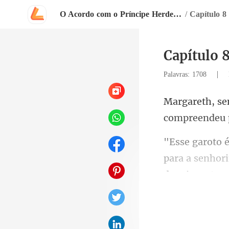
O Acordo com o Príncipe Herdeiro
/
Capítulo 8
Capítulo 
|
Palavras: 1708
compreendeu 
para a senhori
você