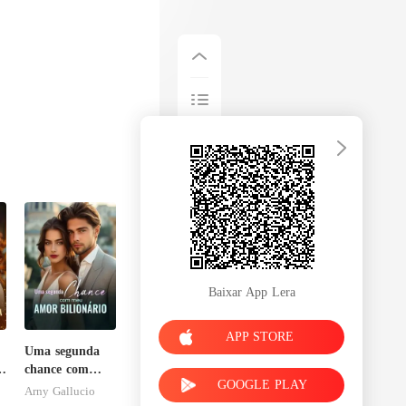
Baixar App Lera
APP STORE
Uma segunda
m
chance com
GOOGLE PLAY
a
meu amor
Arny Gallucio
bilionário