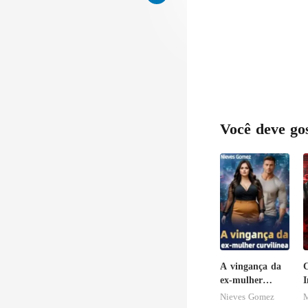
Você deve go
A vingança da
ex-mulher
I
curvilínea
M
Nieves Gomez
M