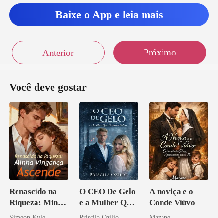
Baixe o App e leia mais
Próximo
Anterior
Você deve gostar
Renascido na
O CEO De Gelo
A noviça e o
Riqueza: Minha
e a Mulher Que
Conde Viúvo
Vingança
Ele Jurou Odiar
Simeon Kyle
Priscila Ozilio
Mazane