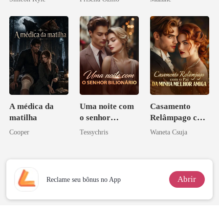
Ascende
A médica da
Uma noite com
Casamento
matilha
o senhor
Relâmpago com
Bilionário
o Pai da Minha
Cooper
Tessychris
Waneta Csuja
Melhor Amiga
Abrir
Reclame seu bônus no App