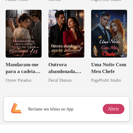
coração
namorado?!
Bilionário
Inimigo Dele
Mandaram-me
Outrora
Uma Noite Com
para a cadeia?
abandonada,
Meu Chefe
Agora me
agora intocável
Oyster Paradox
Decaf Demon
PageProfit Studio
vejam esmagá-
los
Abrir
Reclame seu bônus no App