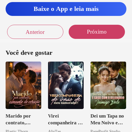
Baixe o App e leia mais
Próximo
Anterior
Você deve gostar
Marido por
Virei
Dei um Tapa no
contrato,
companheira do
Meu Noivo e
amante de
irmão de meu
Casei com o
Plastic Thorn
AlisTae
PageProfit Studio