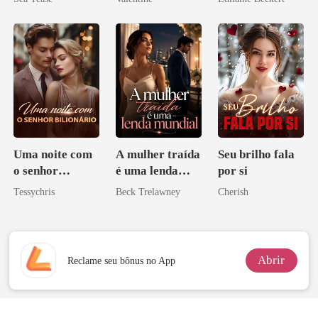
minha ex-
esposa
Uma noite com
A mulher traída
Seu brilho fala
o senhor
é uma lenda
por si
Bilionário
mundial
Tessychris
Beck Trelawney
Cherish
Abrir
Reclame seu bônus no App