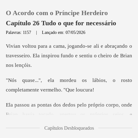
O Acordo com o Príncipe Herdeiro
Capítulo 26 Tudo o que for necessário
Palavras: 1157
|
Lançado em: 07/05/2026
0
e abraçando o
travesseiro. Ela inspirou fu
Loja
s lábios, o rosto
Histórico
completame
Sair
corpo, onde
Brian havia tocado, apertou os p
Baixar App
Capítulos Desbloqueados