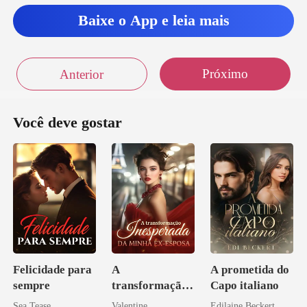
Baixe o App e leia mais
Próximo
Anterior
Você deve gostar
Felicidade para
A
A prometida do
sempre
transformação
Capo italiano
inesperada da
Sea Tease
Valentine
Edilaine Beckert