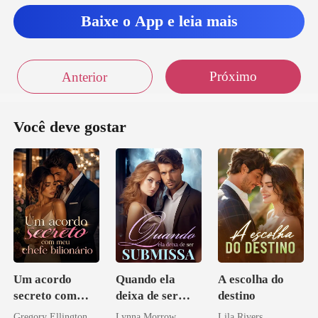
Baixe o App e leia mais
Próximo
Anterior
Você deve gostar
Um acordo
Quando ela
A escolha do
secreto com
deixa de ser
destino
meu chefe
submissa
Gregory Ellington
Lynna Morrow
Lila Rivers