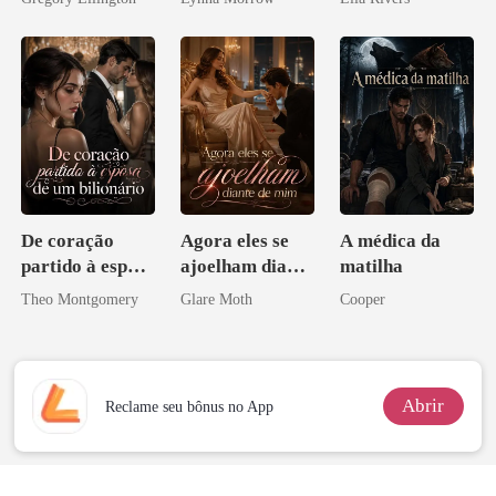
bilionário
De coração
Agora eles se
A médica da
partido à esposa
ajoelham diante
matilha
de um bilionário
de mim
Theo Montgomery
Glare Moth
Cooper
Abrir
Reclame seu bônus no App