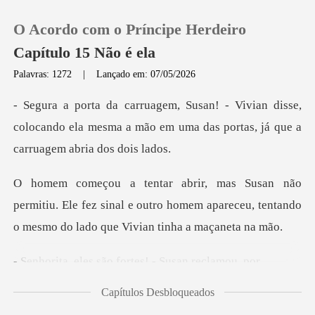
O Acordo com o Príncipe Herdeiro
Capítulo 15 Não é ela
Palavras: 1272
|
Lançado em: 07/05/2026
0
disse,
colocando ela mesma a mão em uma das p
Loja
Histórico
tiu. Ele fez sinal e outro homem apareceu, tentando
Sair
são fortes! - Su
Baixar App
Capítulos Desbloqueados