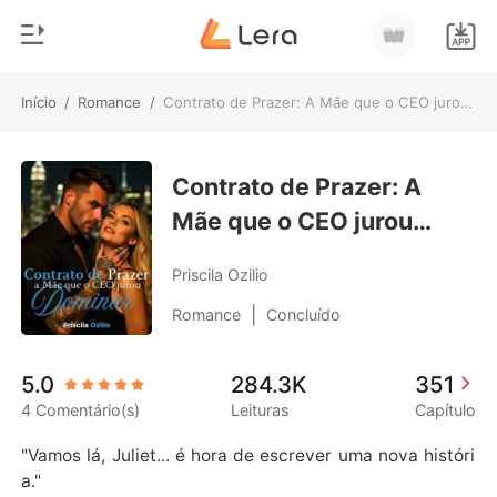
Início
/
Romance
/
Contrato de Prazer: A Mãe que o CEO jurou Dominar
0
Início
Loja
Contrato de Prazer: A
Gênero
Mãe que o CEO jurou
Moderno
Histórico
Dominar
Lobisomem
Priscila Ozilio
Sair
Contos
|
Romance
Concluído
Romance
Baixar App
5.0
284.3K
351
Bilionários
4 Comentário(s)
Leituras
Capítulo
Ranking
"Vamos lá, Juliet... é hora de escrever uma nova históri
a."
