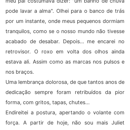
meu pai costumava dizer: "um banho de chuva
"Adoro um desafio.", ele diz.

pode lavar a alma". Olhei para o banco de trás
Juliet é tudo o que ele não esperava: divertida, ousada, 
por um instante, onde meus pequenos dormiam
intensa, aparência frágil, mas olhos que mostram o qua
tranquilos, como se o nosso mundo não tivesse
nto é incontrolável. Ele quer colocá-la de joelhos. Ela qu
er provar que pode amar sem se perder. O que começa
acabado de desabar. Depois... me encarei no
 como um contrato perigoso vira uma guerra silenciosa
retrovisor. O roxo em volta dos olhos ainda
 entre o medo e o desejo, o passado e a redenção.

estava ali. Assim como as marcas nos pulsos e
Mas o passado de Juliet está mais perto do que ela ima
nos braços.
gina. E quando tudo voltar para assombrá-la... ela preci
sará escolher: se render ou lutar por si mesma e talvez,
​​Uma lembrança dolorosa, de que tantos anos de
 pelo amor de um homem que jurou nunca amar.

dedicação sempre foram retribuídos da pior
"Foi nesse momento que percebi, que estava prestes a
forma, com gritos, tapas, chutes...
 descobrir:

​​Endireitei a postura, apertando o volante com
Se isso seria um pesadelo... ou a melhor experiência da
força. A partir de hoje, não sou mais Juliet
 minha vida."