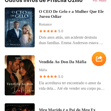
Ver Mais
O CEO De Gelo e a Mulher Que Ele
Jurou Odiar
Romance
5.0
Dois anos atrás, um acidente destruiu
duas famílias. Emma Anderson estava ao
volante no dia em que o destino colidiu
com a vida de Damien Knight. Ela
perdeu os pais; ele perdeu a esposa. E o
Vendida Ao Don Da Máfia
pequeno Luca, filho de Damien, perdeu
Máfia
algo precioso: sua voz. Desde a tragédia,
Damien construiu um império de gelo e
5.0
jurou jamais perdoar os responsáveis. Ele
​Ela acreditava ter encontrado o amor da
só não imaginava que o destino colocaria
vida dela... Até ele vender seu corpo para
uma dessas pessoas exatamente sob o seu
pagar uma dívida. Agora, nas mãos de
teto. Desesperada para salvar a vida da
Dante Vitale, o herdeiro mais temido da
irmã e sem alternativas para custear seu
máfia italiana, Valentina Rojas vai
tratamento médico, Emma é forçada a
Meu Marido é o Pai do Meu Ex
descobrir que o verdadeiro amor pode ser