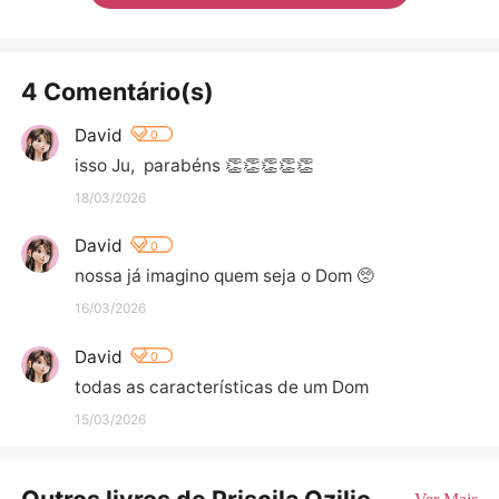
4 Comentário(s)
David
0
isso Ju,  parabéns 👏👏👏👏👏
18/03/2026
David
0
nossa já imagino quem seja o Dom 🥺
16/03/2026
David
0
todas as características de um Dom
15/03/2026
Outros livros de Priscila Ozilio