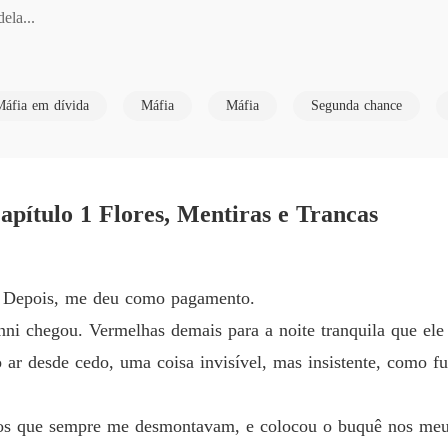
la...

Vendid
Capítulo
a.

Vendid
Máfia em dívida
Máfia
Máfia
Segunda chance
Capítulo
ais temido da máfia italiana, Valentina Rojas vai descobrir que o ve
Vendid
Capítulo
pítulo 1 Flores, Mentiras e Trancas
Vendid
Capítulo
Vendid
 Depois, me deu como pagamento.
Capítul
ni chegou. Vermelhas demais para a noite tranquila que ele 
Vendid
ar desde cedo, uma coisa invisível, mas insistente, como fu
Capítul
Vendid
risos que sempre me desmontavam, e colocou o buquê nos meu
Capítul