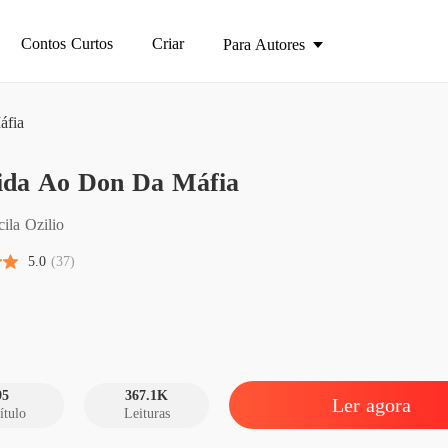
Contos Curtos
Criar
Para Autores
áfia
Vendid
ida Ao Don Da Máfia
Capítulo
Vendid
cila Ozilio
Capítul
5.0
(37)
Vendid
Capítul
Vendid
Capítul
95
367.1K
Ler agora
ítulo
Leituras
Vendid
Capítul