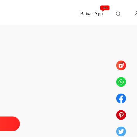
hot
Baixar App
Capítulo 95 O contrato vitalício
a Ao Don Da Máfia
 1 Flores, Mentiras e Trancas
03/12/2025
a Ao Don Da Máfia
o 2 Ninguém Vem
03/12/2025
a Ao Don Da Máfia
o 3 O Dono do Meu Destino
03/12/2025
a Ao Don Da Máfia
o 4 O Acordo
03/12/2025
a Ao Don Da Máfia
o 5 Corpo Inimigo
03/12/2025