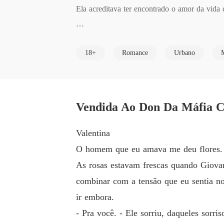
​Ela acreditava ter encontrado o amor da vida de
Até ele vender seu corpo para pagar uma dívid
18+
Romance
Urbano
Agora, nas mãos de Dante Vitale, o herdeiro m
o mais quente do que deveria.

Vendida Ao Don Da Máfia Ca
Dante a comprou como se fosse um bem. 

Com um único propósito.

Valentina
Gerar seu herdeiro.

O homem que eu amava me deu flores.
As rosas estavam frescas quando Giovan
Mas o destino tem seus próprios planos... ​

combinar com a tensão que eu sentia no 
ir embora.
Ele jurou nunca mais amar.

- Pra você. - Ele sorriu, daqueles sor
Ela jurou nunca mais se entregar.
