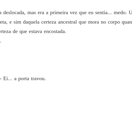
Capítulo
ia deslocada, mas era a primeira vez que eu sentia... medo
Vendid
a, e sim daquela certeza ancestral que mora no corpo quan
Capítulo
certeza de que estava encostada.
Vendid
.
Capítulo
Vendid
Capítul
Vendid
 Ei... a porta travou.
Capítulo
Vendid
.
Capítul
Vendid
Capítul
Vendid