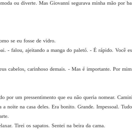
Capítul
comoda ou diverte. Mas Giovanni segurava minha mão por ba
Vendid
Capítulo
Vendid
Capítul
como se eu fosse de vidro.
i. - falou, ajeitando a manga do paletó. - É rápido. Você e
Vendid
Capítul
meus cabelos, carinhoso demais. - Mas é importante. Por mim
Vendid
Capítulo
Vendid
o por um pressentimento que eu não queria nomear. Caminh
Capítulo
 a noite na casa deles. Era bonito. Grande. Impessoal. Tudo
Vendid
rte.
Capítulo
elaxar. Tirei os sapatos. Sentei na beira da cama.
Vendid