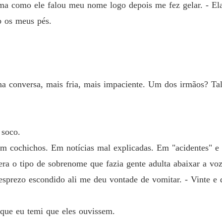
Vendid
rma como ele falou meu nome logo depois me fez gelar. - Ela
Capítul
b os meus pés.
na conversa, mais fria, mais impaciente. Um dos irmãos? Talv
soco.
em cochichos. Em notícias mal explicadas. Em "acidentes" 
 era o tipo de sobrenome que fazia gente adulta abaixar a voz
 desprezo escondido ali me deu vontade de vomitar. - Vinte 
que eu temi que eles ouvissem.