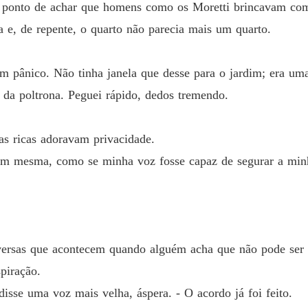
o ponto de achar que homens como os Moretti brincavam com
Capítul
a e, de repente, o quarto não parecia mais um quarto.
Vendid
Capítulo
em pânico. Não tinha janela que desse para o jardim; era uma
Vendid
a da poltrona. Peguei rápido, dedos tremendo.
Capítulo
Vendid
as ricas adoravam privacidade.
Capítulo
mim mesma, como se minha voz fosse capaz de segurar a min
Vendid
Capítulo
Vendid
Capítul
versas que acontecem quando alguém acha que não pode ser 
Vendid
piração.
Capítul
 disse uma voz mais velha, áspera. - O acordo já foi feito.