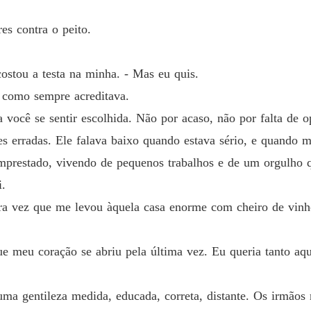
via cinzas.

Vendid
es contra o peito.
Capítul
ixão, Valentina vai aprender que o coração não entende de acordos.

ostou a testa na minha. - Mas eu quis.
Vendid
iste quando é o corpo que se ajoelha primeiro.

Capítul
i como sempre acreditava.
 você se sentir escolhida. Não por acaso, não por falta de 
mas às vezes, é ele quem te destrói de vez."
Vendid
Capítul
s erradas. Ele falava baixo quando estava sério, e quando 
prestado, vivendo de pequenos trabalhos e de um orgulho 
Vendid
Capítul
i.
eira vez que me levou àquela casa enorme com cheiro de vinho
Vendid
Capítul
que meu coração se abriu pela última vez. Eu queria tanto a
Vendid
Capítulo
ma gentileza medida, educada, correta, distante. Os irmão
Vendid