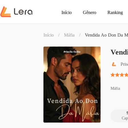
Início
Gênero
Ranking
Início
/
Máfia
/
Vendida Ao Don Da M
Vend
Pris
Máfia
Cap