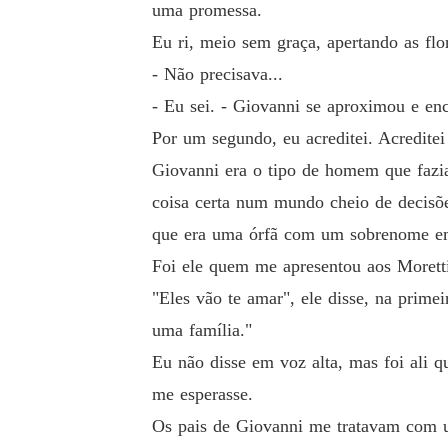
uma promessa.
Mas o destino decidiu colocar fogo onde só ha
Eu ri, meio sem graça, apertando as flor
- Não precisava...
Entre o ódio e o desejo, entre o perigo e a pa
- Eu sei. - Giovanni se aproximou e enc
E Dante... vai descobrir que o controle não ex
Por um segundo, eu acreditei. Acredite
Giovanni era o tipo de homem que fazia
"O segundo amor cura as feridas do primeiro, 
coisa certa num mundo cheio de decisõe
que era uma órfã com um sobrenome em
Foi ele quem me apresentou aos Morett
"Eles vão te amar", ele disse, na prim
uma família."
Eu não disse em voz alta, mas foi ali 
me esperasse.
Os pais de Giovanni me tratavam com u