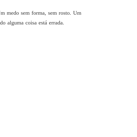
 26 Perguntar por perguntar
09/12/2025
. Um medo sem forma, sem rosto. Um
a Ao Don Da Máfia
do alguma coisa está errada.
 27 Território e provador
09/12/2025
a Ao Don Da Máfia
 28 O preço do olhar
09/12/2025
a Ao Don Da Máfia
o 29 Bola de demolição
11/12/2025
a Ao Don Da Máfia
 30 A legenda do nosso depois
11/12/2025
a Ao Don Da Máfia
o 31 O mapa do merecer
11/12/2025
a Ao Don Da Máfia
o 32 Amor e sempre
11/12/2025
a Ao Don Da Máfia