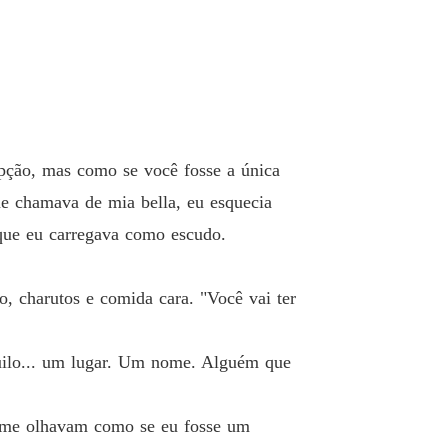
a Ao Don Da Máfia
o 13 Mostro do que sou capaz
05/12/2025
a Ao Don Da Máfia
o 14 O Veneno e a Caça
05/12/2025
opção, mas como se você fosse a única
a Ao Don Da Máfia
o 15 Linha Tênue
05/12/2025
me chamava de mia bella, eu esquecia
que eu carregava como escudo.
a Ao Don Da Máfia
o 16 O preço
05/12/2025
, charutos e comida cara. "Você vai ter
a Ao Don Da Máfia
o 17 Promessa de Fogo
05/12/2025
quilo... um lugar. Um nome. Alguém que
a Ao Don Da Máfia
 18 Vigília
05/12/2025
s me olhavam como se eu fosse um
a Ao Don Da Máfia