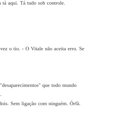
a Ao Don Da Máfia
 tá aqui. Tá tudo sob controle.
o 40 O preço do breve
15/12/2025
ez o tio. - O Vitale não aceita erro. Se
e "desaparecimentos" que todo mundo
.
e dois. Sem ligação com ninguém. Órfã.