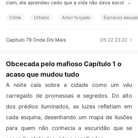
Contos Curtos
ciam, ela aprendeu cedo que a vida não dava escolhas
 para garotas comuns como ela. O futuro parecia uma e
strada estreita e sem saída... até a noite em que cruzou
Crime
Urbano
Amor forçado
Escravos sexuai
 o caminho de um homem que mudaria tudo.

Lorenzo Vitale era conhecido como o chefe mais temid
Capítulo 79 Onde Dói Mais
05-22 23:22
o da máfia italiana. Bilionário, dono de um império const
ruído entre luxo e sangue, ele carregava a fama de ser i
mplacável - e de nunca deixar testemunhas.

Obcecada pelo mafioso Capítulo 1 o
acaso que mudou tudo
Mas, ao invés de eliminar Helena quando ela presencia
 algo que jamais deveria ter visto, Lorenzo toma uma de
A noite caía sobre a cidade como um véu
cisão inesperada:

tornar aquela mulher sua.

carregado de promessas e segredos. Do alto
dos prédios iluminados, as luzes refletiam em
Entre o medo e a atração, Helena se vê presa em um jog
o perigoso onde cada olhar, cada toque e cada silêncio
cada esquina, desenhando um mapa de ilusões
 de Lorenzo a consome por inteiro.

para quem não conhecia a escuridão que se
Ele a quer com uma obsessão que beira a loucura... e el
a luta entre fugir ou se render à escuridão magnética d