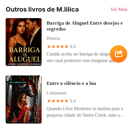
Outros livros de M.lilica
Ver Mais
Barriga de Aluguel Entre desejos e
segredos
História
5.0
Camila aceita ser barriga de aluguel para
um casal poderoso sem imaginar que sua
vida se tornaria um campo de guerra
emocional. Entre segredos, mentiras e
obsessões, ela acaba envolvida
Entre o silêncio e a lua
profundamente com Ricardo - o homem
Lobisomem
que deveria ser apenas o pai do bebê.
Enquanto o amor proibido cresce,
5.0
Beatriz, a esposa, mergulha numa espiral
Quando Lívia Monteiro se mudou para a
de ciúme e desequilíbrio que ameaça
pequena cidade de Sierra Creek, tudo o
destruir tudo: o bebê, Camila... e o
que ela queria era recomeçar. Nova
próprio Ricardo. Perseguições,
escola, novos rostos, e uma chance de
manipulações e fugas desesperadas