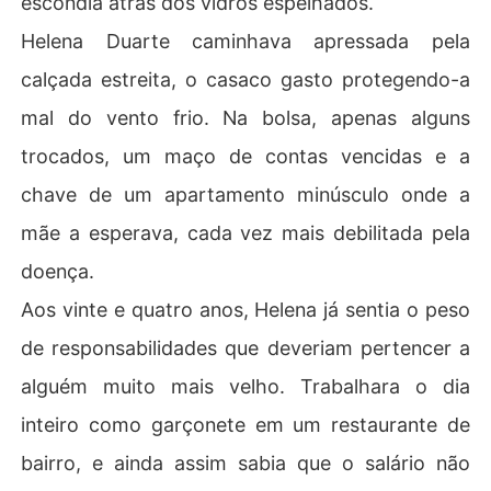
escondia atrás dos vidros espelhados.
aquele homem.

Helena Duarte caminhava apressada pela
Será que Helena conseguirá escapar antes de se perde
calçada estreita, o casaco gasto protegendo-a
r completamente?

mal do vento frio. Na bolsa, apenas alguns
Ou descobrirá que, às vezes, o coração é tão cruel qua
nto a própria máfia?

trocados, um maço de contas vencidas e a
chave de um apartamento minúsculo onde a
mãe a esperava, cada vez mais debilitada pela
doença.
Aos vinte e quatro anos, Helena já sentia o peso
de responsabilidades que deveriam pertencer a
alguém muito mais velho. Trabalhara o dia
inteiro como garçonete em um restaurante de
bairro, e ainda assim sabia que o salário não