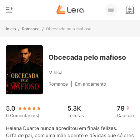
Início
/
Romance
/
Obcecada pelo mafioso
0
Início
Loja
Gênero
Obcecada pelo mafioso
Moderno
Histórico
M.lilica
Lobisomem
|
Romance
Em andamento
Sair
Contos
Romance
Baixar App
5.0
5.3K
79
Bilionários
0 Comentário(s)
Leituras
Capítulo
Ranking
Helena Duarte nunca acreditou em finais felizes.

Órfã de pai, com uma mãe doente e dívidas que só cres