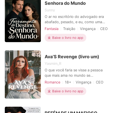
de uma universid
Senhora do Mundo
Sunny
O ar no escritório do advogado era
abafado, pesado, e eu, como uma
espectadora invisível, flutuava,
Fantasia
Traição
Vingança
CEO
enquanto o testamento de Pedro, o
Local de trabalho
Urbano
homem com quem passei dez anos
Baixe o livro no app
da minha vida, era lido. "Eu, Pedro
Almeida, deixo todos os meus bens,
incluindo a empresa \'Construções
Ava’S Revenge (livro um)
Futuro\', para a minha amada
Yasmim_R
O que você faria se visse a pessoa
que mais ama no mundo se
destruindo e se arruinando por um
Romance
18+
Vingança
CEO
amor? Ava Smith é uma mulher com
Charmoso
Paixão / Erótica
uma beleza fora dos padrões da
Baixe o livro no app
sociedade, linda, extremamente sexy
e muito segura de si, mas nem
sempre foi assim, ela teve uma
infância difícil ao ver o corpo da irmã