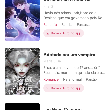
kha_G
Havia três reinos Lork,Nórdico e
Dealend,que era governado pelo Rei
Melchior.A ganância e a inveja
Fantasia
Família
Fantasia
estragaram o tempo de paz,uma
Traição
Vingança
guerra estava prestes acontecer até
Baixe o livro no app
uma velha bruxa impedir,trazendo o
fruto do caos entre os Reinos.
Melchior tinha três filhos
Miliana,Harry e Yang o mais velho e
Adotada por um vampiro
herdei
Maria Júlia
Elisa, é uma jovem de 17 anos, órfã.
Seus pais, morreram quando ela era
apenas uma criança, então foi
Romance
Paranormal
Paixão
deixada em um orfanato em Skelton,
Fantasia
Casamento arranjado
que é uma cidade dominada por
Baixe o livro no app
Amor forçado
Menina mágica
vampiros da alta sociedade. Elisa
Vampiros
Arrogante
quer ter uma família feliz, porém,
desde que foi deixada naquele
Dominante
orfanato, nunca foi adotada, bem
Um Novo Começo