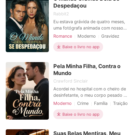
Despedaçou
Rabbit2
Eu estava grávida de quatro meses,
uma fotógrafa animada com nosso
futuro, participando de um
Romance
Moderno
Gravidez
sofisticado brunch de bebê. Então eu
Divórcio
o vi, meu marido Michael, com outra
Baixe o livro no app
mulher, e um recém-nascido
apresentado como seu filho. Meu
Pela Minha Filha, Contra o
mundo se despedaçou enquanto uma
torrente de traição me inundava,
Mundo
amplific
Crawford Sinclair
Acordei no hospital com o cheiro de
desinfetante, o meu corpo pesado e
a única preocupação na minha mente
Moderno
Crime
Família
Traição
era a minha filha, Ana. Léo, o meu
Vingança
Divórcio
marido, estava ao meu lado,
Baixe o livro no app
tentando esconder a verdade sobre
o acidente de carro que quase nos
Suas Belas Mentiras, Meu
matou, a mim e à nossa filha. Mas o