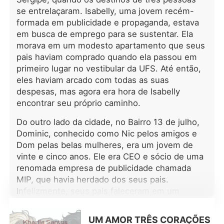
Destruída no fundo do poço, Lyric
se entrelaçaram. Isabelly, uma jovem recém-
esbarrou num homem diferente, que
formada em publicidade e propaganda, estava
olhou para seu rosto e disse que era
bonito. Pela primeira vez, ela soube o
em busca de emprego para se sustentar. Ela
que era se sentir amada de verdade.
morava em um modesto apartamento que seus
Aquela noite virou tudo de cabeça
pais haviam comprado quando ela passou em
para baixo, reescrevendo a vida por
primeiro lugar no vestibular da UFS. Até então,
completo. Lyric começou a enxergá-
eles haviam arcado com todas as suas
lo como um tipo de salvação. Ele, por
despesas, mas agora era hora de Isabelly
sua vez, descobriu que ela era a
encontrar seu próprio caminho.
única mulher capaz de dar fim a um
problema íntimo que o atormentava
Do outro lado da cidade, no Bairro 13 de julho,
há tempos. Lyric chegou a acreditar
Dominic, conhecido como Nic pelos amigos e
que a sorte, enfim, bateu na porta,
Dom pelas belas mulheres, era um jovem de
mas o sonho desmoronou quando
vinte e cinco anos. Ele era CEO e sócio de uma
veio a verdade: ele mentiu. Ela queria
renomada empresa de publicidade chamada
escapar, seguir seu próprio rumo e
MIP, que havia herdado dos seus pais.
renascer das próprias cinzas, mas
parecia que era tarde demais, Sem
Infelizmente, seus pais faleceram em um
perceber, ela já estava em um mundo
trágico acidente de avião quando ele tinha
sombrio do qual sempre fez questão
apenas doze anos. Desde então, seu tio Stefan
UM AMOR TRÊS CORAÇÕES
de manter distância.