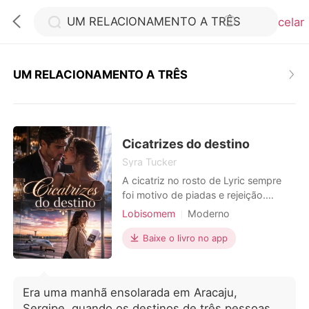
Cancelar
UM RELACIONAMENTO A TRÊS
0
Loja
Cicatrizes do destino
Syra Tucker
A cicatriz no rosto de Lyric sempre
Histórico
foi motivo de piadas e rejeição.
Desde pequena, todos ao seu redor
Lobisomem
Moderno
Sair
— inclusive o homem com quem ela
Amor a primeira vista
Alpha
dividia a vida — a tratavam com nojo
Baixe o livro no app
Casamento por contrato
ou indiferença. Ele só a mantinha por
Baixar App
Arrogante/Dominador
Romance
perto porque precisava usá-la. Assim
que conseguiu o que queria,
Era uma manhã ensolarada em Aracaju,
desapareceu sem olhar para trás.
Sergipe, quando os destinos de três pessoas