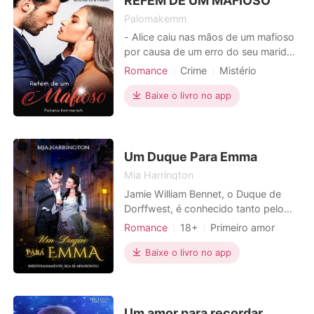
REFÉM DE UM MAFIOSO
sem
Palomakemm
- Alice caiu nas mãos de um mafioso
por causa de um erro do seu marido
morto . Mas será que foi um erro
Romance
Crime
Mistério
mesmo? Todos estão à procura dela
Traição
Vingança
Polícia
porque segundo seu marido falecido,
Baixe o livro no app
Máfia
Medrosa
Azarada
ela tinha com ela a chave que abria
um cofre repleto de provas.
Um Duque Para Emma
Mia Harrington
Jamie William Bennet, o Duque de
Dorffwest, é conhecido tanto pelo
título, beleza e influência quanto pelo
Romance
18+
Primeiro amor
temperamento e libertinagem.
Amor a primeira vista
Beirando os trinta anos, o Duque
Baixe o livro no app
Aristocracia
Encantador
permanece solteiro o que dá margem
Charmoso
Paixão / Erótica
para que muitas mulheres disputem
disputem seu coração, o que elas
nem imaginam é que talvez ele
Um amor para recordar