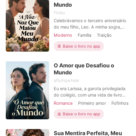
"Ataques de hackers?
Mundo
Finley
Celebrávamos o terceiro aniversário
do meu filho, Leo. A minha sogra,
Helena, insistiu em fazer o seu
Moderno
Família
Traição
famoso bolo de nozes. Avisara-a
Vingança
Divórcio
Advogados
várias vezes: "Helena, por favor, o
Baixe o livro no app
Leo é gravemente alérgico a nozes!"
O meu marido, Pedro, um cúmplice
O Amor que Desafiou o
sorridente, minimizou as minhas
preocupações. Confiei nel
Mundo
aflyingwhale
Eu era Larissa, a garota privilegiada
do colégio, com uma vida de livro
aberto e sem preocupações. Ele era
Romance
Primeiro amor
Fofinhos
Lucas, o menino invisível do fundo da
1V1
Heroína incrível
Urbano
sala, com roupas simples e um olhar
Baixe o livro no app
que parecia carregar o peso do
mundo. Nossos mundos não
Sua Mentira Perfeita, Meu
poderiam ser mais diferentes, mas um