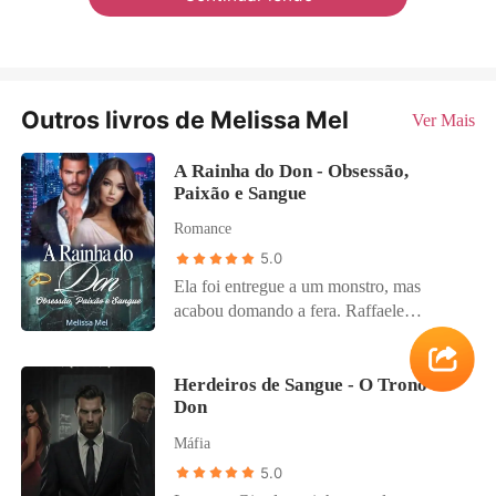
Outros livros de Melissa Mel
Ver Mais
A Rainha do Don - Obsessão,
Paixão e Sangue
Romance
5.0
Ela foi entregue a um monstro, mas
acabou domando a fera. Raffaele
Valentini é um rei sem misericórdia, um
Don implacável que governa com sangue
e medo. O poder corre em suas veias, e a
Herdeiros de Sangue - O Trono do
Don
lealdade se conquista com ferro e fogo.
Fraqueza? Ele não conhece. Amor? É
Máfia
uma ameaça que não pode permitir.
5.0
Bianca Corsini foi sacrificada como uma