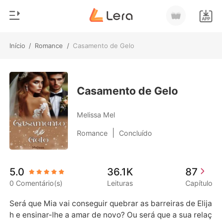
Início
/
Romance
/
Casamento de Gelo
0
Início
Loja
Gênero
Casamento de Gelo
Moderno
Histórico
Melissa Mel
Lobisomem
|
Romance
Concluído
Sair
Contos
Romance
Baixar App
5.0
36.1K
87
Bilionários
0 Comentário(s)
Leituras
Capítulo
Ranking
Será que Mia vai conseguir quebrar as barreiras de Elija
h e ensinar-lhe a amar de novo? Ou será que a sua relaç