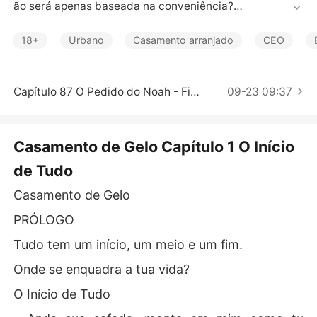
Contos Curtos
ão será apenas baseada na conveniência?

Com reviravoltas inesperadas, segredos revelados e pa
ixão ardente, este casamento de conveniência promete 
18+
Urbano
Casamento arranjado
CEO
ser uma montanha-russa de emoções.

Será que o gelo derreterá perante o fogo da paixão? Só
 o tempo dirá. Preparem-se para uma história intensa, e
Capítulo 87 O Pedido do Noah - Final
09-23 09:37
nvolvente e cheia de sentimentos contraditórios. Prepa
rem-se para o Casamento de Gelo e uma paixão ardent
Casamento de Gelo Capítulo 1 O Início
de Tudo
Casamento de Gelo
PRÓLOGO
Tudo tem um início, um meio e um fim.
Onde se enquadra a tua vida?
O Início de Tudo