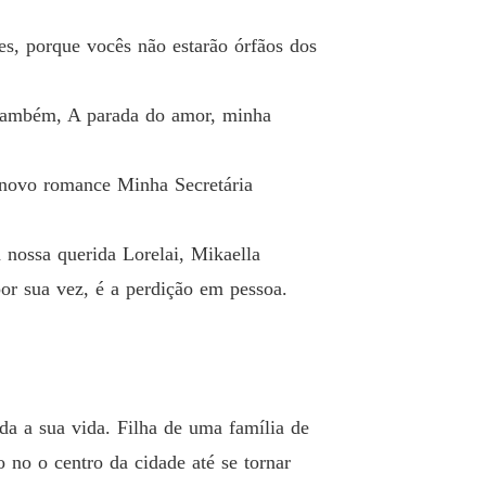
Secretária Submissa
tes, porque vocês não estarão órfãos dos
 13 Eu te amo pra ca***!
20/07/2021
 também, A parada do amor, minha
Secretária Submissa
 14 Eu mato essa vadia!
21/07/2021
 novo romance Minha Secretária
Secretária Submissa
 15 A ficha caiu...
22/07/2021
nossa querida Lorelai, Mikaella
Secretária Submissa
 16 Seja seu próprio Porto seguro!
23/07/2021
or sua vez, é a perdição em pessoa.
Secretária Submissa
 17 O sinal.
24/07/2021
Secretária Submissa
o 18 Um pequeno engano...
25/07/2021
oda a sua vida. Filha de uma família de
o no o centro da cidade até se tornar
Secretária Submissa