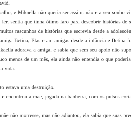
Capítulo
avid.
alho, e Mikaella não queria ser assim, não era seu sonho vi
Minha 
Capítul
 ler, sentia que tinha ótimo faro para descobrir histórias de 
 muitos rascunhos de histórias que escrevia desde a adolesc
Minha 
Capítulo
miga Betina, Elas eram amigas desde a infância e Betina foi
kaella adorava a amiga, e sabia que sem seu apoio não supor
Minha 
uco menos de um mês, ela ainda não entendia o que poderia
Capítulo
ia vida.
Minha 
Capítul
to estava uma destruição.
Minha 
 e encontrou a mãe, jogada na banheira, com os pulsos cort
Capítulo
Minha 
 mãe não morresse, mas não adiantou, ela sabia que suas pr
Capítul
Minha 