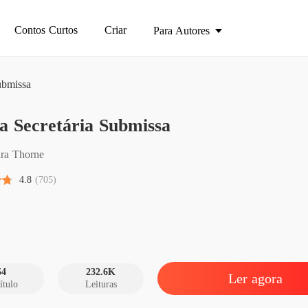
Contos Curtos
Criar
Para Autores
ubmissa
Minha 
a Secretária Submissa
Capítul
Minha 
ra Thorne
Capítul
4.8
(705)
Minha 
Capítulo
Minha 
Capítulo
54
232.6K
Ler agora
ítulo
Leituras
Minha 
Capítulo