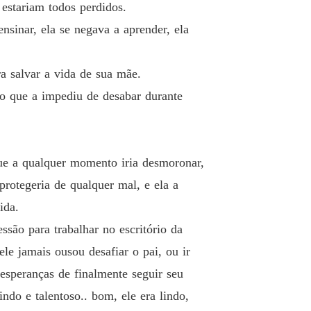
estariam todos perdidos.
 26 É pegar ou largar!
03/08/2021
sinar, ela se negava a aprender, ela
Secretária Submissa
o 27 Emergência!
04/08/2021
a salvar a vida de sua mãe.
Secretária Submissa
 o que a impediu de desabar durante
 28 Eu sou o fogo, e você é a Gasolina!
06/08/2021
Secretária Submissa
 29 Surpresas antes do jantar!
07/08/2021
ue a qualquer momento iria desmoronar,
Secretária Submissa
protegeria de qualquer mal, e ela a
 30 O jantar
08/08/2021
ida.
Secretária Submissa
ssão para trabalhar no escritório da
o 31 Eu me importo!
09/08/2021
ele jamais ousou desafiar o pai, ou ir
Secretária Submissa
esperanças de finalmente seguir seu
o 32 Um recado.
10/08/2021
ndo e talentoso.. bom, ele era lindo,
Secretária Submissa