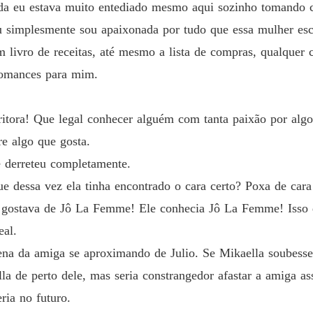
a eu estava muito entediado mesmo aqui sozinho tomando c
simplesmente sou apaixonada por tudo que essa mulher escr
livro de receitas, até mesmo a lista de compras, qualquer c
romances para mim.
itora! Que legal conhecer alguém com tanta paixão por algo
e algo que gosta.
e derreteu completamente.
 dessa vez ela tinha encontrado o cara certo? Poxa de car
e gostava de Jô La Femme! Ele conhecia Jô La Femme! Isso de
eal.
cena da amiga se aproximando de Julio. Se Mikaella soubesse..
la de perto dele, mas seria constrangedor afastar a amiga ass
ria no futuro.