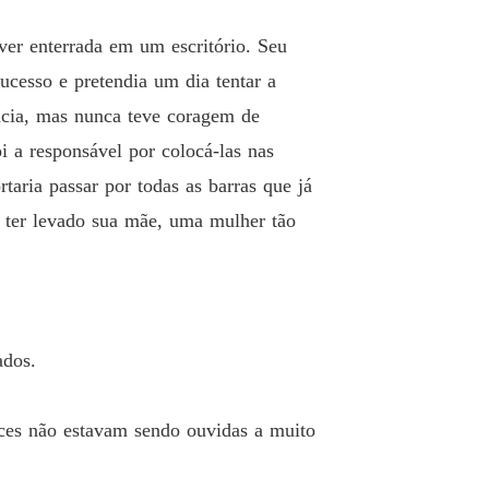
 19 O Plano Perfeito.
26/07/2021
ver enterrada em um escritório. Seu
Secretária Submissa
o 20 Ela está me enlouquecendo!
27/07/2021
sucesso e pretendia um dia tentar a
ência, mas nunca teve coragem de
Secretária Submissa
 21 Perdendo a razão.
 a responsável por colocá-las nas
27/07/2021
taria passar por todas as barras que já
Secretária Submissa
 ter levado sua mãe, uma mulher tão
 22 Eu resisto a você!
29/07/2021
Secretária Submissa
o 23 Agora você me conhece!
30/07/2021
Secretária Submissa
ados.
 24 Meu jogo, minhas regras!
31/07/2021
Secretária Submissa
eces não estavam sendo ouvidas a muito
o 25 Uma manhã cheia de surpresas
01/08/2021
Secretária Submissa