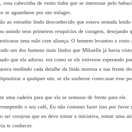
Minha 
 essa cabecinha de vento tinha que se interessar pelo baba
Capítulo
o se aguardasse por um milagre.
o ao estranho lindo desconhecido que estava sentada lendo 
u unindo seus primeiros resquícios de coragem, desejando 
esticasse uma mão com aliança. O homem levantou o rosto pa
indo um dos homens mais lindos que Mikaella já havia vist
ado que ela adorou. era como se ele estivesse esperando por
carava medindo cada detalhe da linda morena a sua frente do
a hipnotizar a qualquer um, se ela soubesse como.usar esse 
uma cadeira para que ela se sentasse de frente para ele.
errompendo o seu café, Eu não costumo fazer isso por favor 
ser corajosa que eu devo tomar a iniciativa, tomar uma ati
ia te conhecer.