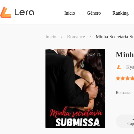
Início
Gênero
Ranking
Início
/
Romance
/
Minha Secretária S
Minh
Kya
Romance
Cap