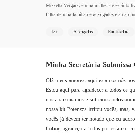
Mikaella Vergara, é uma mulher de espírito liv
Filha de uma família de advogados ela não tinha
Após uma grande desilusão amorosa, Mikaella 
18+
Advogados
Encantadora
apaixonar por mais ninguém.

Solteiro e feliz, este era o mantra de Romeu 
s e nunca ter o coração partido. Mas, sua vid
Minha Secretária Submissa 
 Romeu fará o impossível para tê-la em sua ca
Olá meus amores, aqui estamos nós nov
Rainhas do Hot 1
Estou aqui para agradecer a todos os q
nos apaixonamos e sofremos pelos amor
nossa bit Potenzza irritou vocês, mas,
vocês já devem ter notado que eu adoro
Enfim, agradeço a todos por estarem co