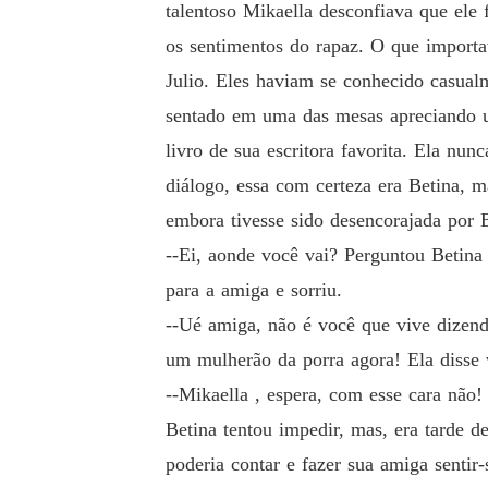
talentoso Mikaella desconfiava que ele
os sentimentos do rapaz. O que importa
Julio. Eles haviam se conhecido casualm
sentado em uma das mesas apreciando u
livro de sua escritora favorita. Ela n
diálogo, essa com certeza era Betina, 
embora tivesse sido desencorajada por B
--Ei, aonde você vai? Perguntou Betina
para a amiga e sorriu.
--Ué amiga, não é você que vive dizend
um mulherão da porra agora! Ela disse 
--Mikaella , espera, com esse cara não!
Betina tentou impedir, mas, era tarde d
poderia contar e fazer sua amiga senti