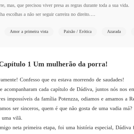
re, mas, que precisou viver presa as regras durante toda a sua vida.

Minha 
 escolhas a não ser seguir carreira no direito.

Capítul
decide largar tudo para viver seu sonho, como condição para ser fel
Minha 
Amor a primeira vista
Paixão / Erótica
Azarada
Capítulo
Minha 
Petraglia. Nada mais prazeroso do que poder ter todas as mulheres que 
Capítulo
a irá mudar completamente ao conhecer Mikaella Vergara, sua nova assis
Capítulo 1 Um mulherão da porra!
ma.

Minha 
Capítul
amente! Confesso que eu estava morrendo de saudades!
Minha 
ue acompanharam cada capítulo de Dádiva, juntos nós nos e
Capítul
es impossíveis da família Potenzza, odiamos e amamos a Re
Minha 
 vamos ser sinceros, quem é que não gosta de uma vadia má? H
Capítul
 uma vilã.
Minha 
migo neta primeira etapa, foi uma história especial, Dádiva
Capítulo