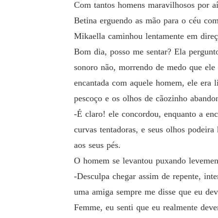
Com tantos homens maravilhosos por aí,
Betina erguendo as mão para o céu com
Mikaella caminhou lentamente em direçã
Bom dia, posso me sentar? Ela pergunto
sonoro não, morrendo de medo que ele 
encantada com aquele homem, ele era l
pescoço e os olhos de cãozinho abandon
-É claro! ele concordou, enquanto a en
curvas tentadoras, e seus olhos podeir
aos seus pés.
O homem se levantou puxando levemente 
-Desculpa chegar assim de repente, int
uma amiga sempre me disse que eu devo 
Femme, eu senti que eu realmente dever