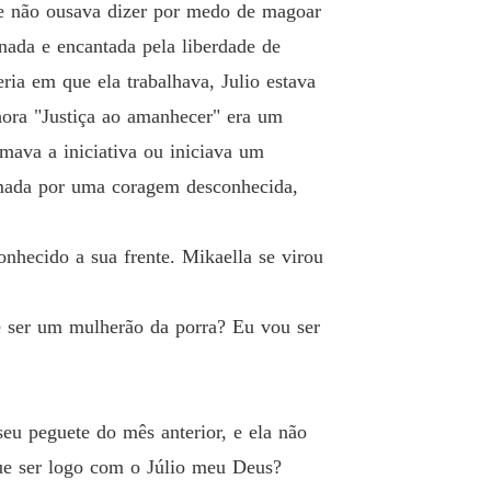
e e não ousava dizer por medo de magoar
 33 Você nunca me contou...
11/08/2021
nada e encantada pela liberdade de
Secretária Submissa
ria em que ela trabalhava, Julio estava
 34 Totalmente Perdida
12/08/2021
ora "Justiça ao amanhecer" era um
Secretária Submissa
mava a iniciativa ou iniciava um
 35 É tarde demais
13/08/2021
tomada por uma coragem desconhecida,
Secretária Submissa
o 36 Enquanto Você dormia
14/08/2021
nhecido a sua frente. Mikaella se virou
Secretária Submissa
o 37 Quero mais do que uma noite!
15/08/2021
 e ser um mulherão da porra? Eu vou ser
Secretária Submissa
o 38 Não me provoque! Senão...
16/08/2021
Secretária Submissa
eu peguete do mês anterior, e ela não
o 39 "Minha mulher!"
18/08/2021
que ser logo com o Júlio meu Deus?