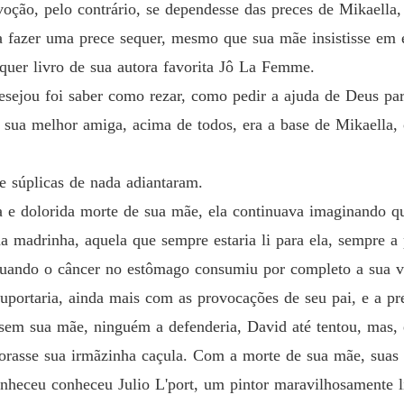
oção, pelo contrário, se dependesse das preces de Mikaella, 
Capítulo
 fazer uma prece sequer, mesmo que sua mãe insistisse em en
Minha 
lquer livro de sua autora favorita Jô La Femme.
Capítul
ejou foi saber como rezar, como pedir a ajuda de Deus par
Minha 
 sua melhor amiga, acima de todos, era a base de Mikaella,
Capítulo
Minha 
 e súplicas de nada adiantaram.
Capítulo
a e dolorida morte de sua mãe, ela continuava imaginando q
Minha 
a madrinha, aquela que sempre estaria li para ela, sempre a 
Capítulo
quando o câncer no estômago consumiu por completo a sua v
Minha 
uportaria, ainda mais com as provocações de seu pai, e a pre
Capítul
e sem sua mãe, ninguém a defenderia, David até tentou, mas, 
Minha 
orasse sua irmãzinha caçula. Com a morte de sua mãe, suas 
Capítul
nheceu conheceu Julio L'port, um pintor maravilhosamente li
Minha 