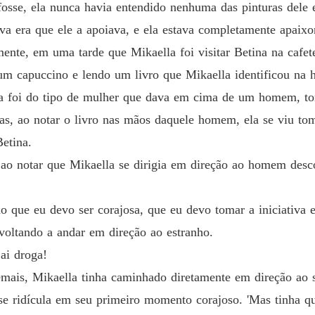
 fosse, ela nunca havia entendido nenhuma das pinturas del
Capítulo
va era que ele a apoiava, e ela estava completamente apaixo
Minha 
ente, em uma tarde que Mikaella foi visitar Betina na cafete
Capítulo
m capuccino e lendo um livro que Mikaella identificou na h
Minha 
unca foi do tipo de mulher que dava em cima de um homem, to
Capítulo
mas, ao notar o livro nas mãos daquele homem, ela se viu 
Minha 
etina.
Capítul
 ao notar que Mikaella se dirigia em direção ao homem desco
Minha 
Capítul
o que eu devo ser corajosa, que eu devo tomar a iniciativa
Minha 
voltando a andar em direção ao estranho.
Capítul
 ai droga!
Minha 
emais, Mikaella tinha caminhado diretamente em direção ao s
Capítul
r-se ridícula em seu primeiro momento corajoso. 'Mas tinha 