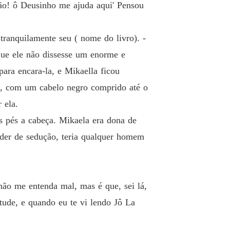
Secretária Submissa
cão! ô Deusinho me ajuda aqui' Pensou
 40 Um retorno delicioso!
04/09/2021
tranquilamente seu ( nome do livro). -
que ele não dissesse um enorme e
ra encara-la, e Mikaella ficou
o, com um cabelo negro comprido até o
 ela.
s pés a cabeça. Mikaela era dona de
poder de sedução, teria qualquer homem
não me entenda mal, mas é que, sei lá,
tude, e quando eu te vi lendo Jô La