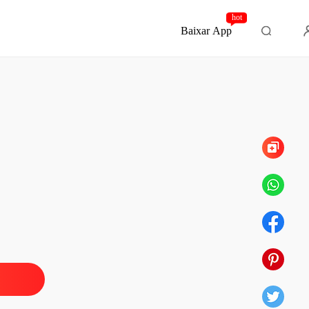
hot
Baixar App
Capítulo 54 Comparsas
Secretária Submissa
o 1 Um mulherão da porra!
11/06/2021
Secretária Submissa
o 2 Um mulherão da Porra
11/06/2021
Secretária Submissa
 3 O Jantar
11/06/2021
Secretária Submissa
 4 O fim da noite.
12/06/2021
Secretária Submissa
 5 Como meu coração foi partido.
14/06/2021