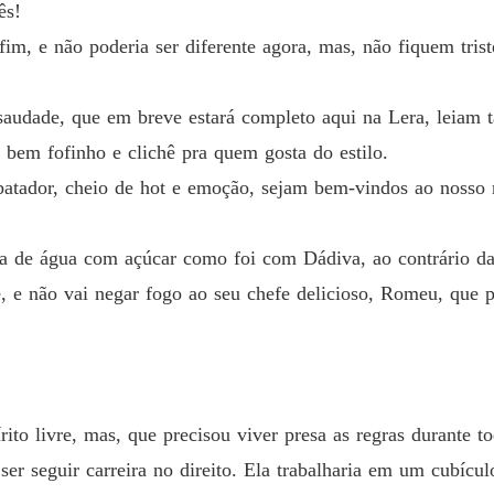
ês!
Minha 
fim, e não poderia ser diferente agora, mas, não fiquem tris
Capítulo
audade, que em breve estará completo aqui na Lera, leiam
Minha 
Capítulo
 bem fofinho e clichê pra quem gosta do estilo.
atador, cheio de hot e emoção, sejam bem-vindos ao nosso
Minha 
Capítulo
a de água com açúcar como foi com Dádiva, ao contrário da 
Minha 
Capítulo
 e não vai negar fogo ao seu chefe delicioso, Romeu, que p
Minha 
Capítulo
Minha 
Capítul
ito livre, mas, que precisou viver presa as regras durante t
er seguir carreira no direito. Ela trabalharia em um cubícul
Minha 