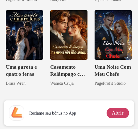
Ex
Acendia
vejam esmagá-
Lanternas Para
los
Ela
Uma garota e
Casamento
Uma Noite Com
quatro feras
Relâmpago com
Meu Chefe
o Pai da Minha
Brass Wren
Waneta Csuja
PageProfit Studio
Melhor Amiga
Abrir
Reclame seu bônus no App