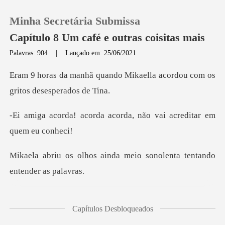
Minha Secretária Submissa
Capítulo 8 Um café e outras coisitas mais
Palavras: 904
|
Lançado em: 25/06/2021
0
o Mikaella acordou com os
g
Loja
a acorda, não vai acred
Histórico
inda meio sonolenta tent
Sair
Baixar App
agora me diz porque essa
Capítulos Desbloqueados